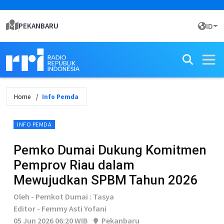
PEKANBARU
ID
Home
Info Pemda
INFO PEMDA
Pemko Dumai Dukung Komitmen
Pemprov Riau dalam
Mewujudkan SPBM Tahun 2026
Oleh - Pemkot Dumai : Tasya
Editor - Femmy Asti Yofani
05 Jun 2026 06:20 WIB
Pekanbaru