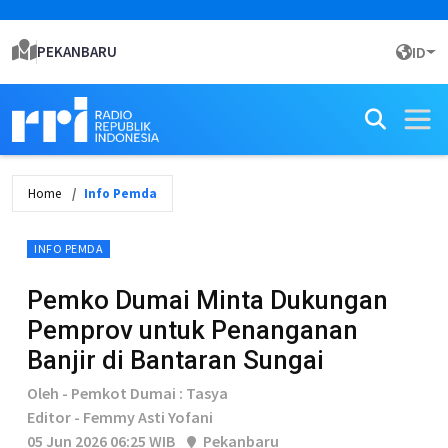
PEKANBARU
ID
Home
Info Pemda
INFO PEMDA
Pemko Dumai Minta Dukungan
Pemprov untuk Penanganan
Banjir di Bantaran Sungai
Oleh - Pemkot Dumai : Tasya
Editor - Femmy Asti Yofani
05 Jun 2026 06:25 WIB
Pekanbaru