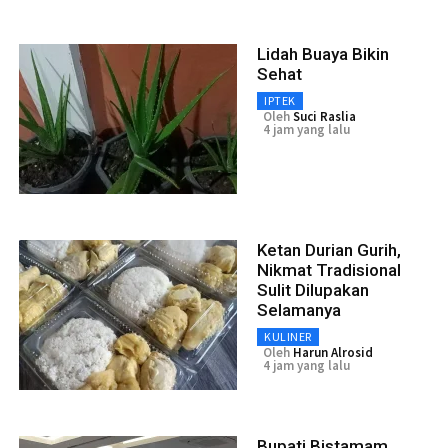
Lidah Buaya Bikin
Sehat
IPTEK
Oleh
Suci Raslia
4 jam yang lalu
Ketan Durian Gurih,
Nikmat Tradisional
Sulit Dilupakan
Selamanya
KULINER
Oleh
Harun Alrosid
4 jam yang lalu
Bupati Bistamam