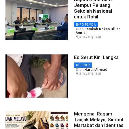
Jemput Peluang
Sekolah Nasional
untuk Rohil
INFO PEMDA
Oleh
Pemkab Rokan Hilir :
Amrial
4 jam yang lalu
Es Serut Kini Langka
KULINER
Oleh
Harun Alrosid
4 jam yang lalu
Mengenal Ragam
Tanjak Melayu, Simbol
Martabat dan Identitas