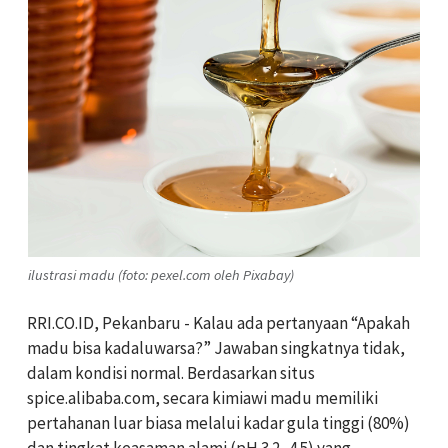
ilustrasi madu (foto: pexel.com oleh Pixabay)
RRI.CO.ID
, Pekanbaru - Kalau ada pertanyaan “Apakah
madu bisa kadaluwarsa?” Jawaban singkatnya tidak,
dalam kondisi normal. Berdasarkan situs
spice.alibaba.com
, secara kimiawi madu memiliki
pertahanan luar biasa melalui kadar gula tinggi (80%)
dan tingkat keasaman alami (pH 3.2–4.5) yang