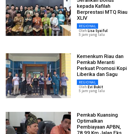
kepada Kafilah
Berprestasi MTQ Riau
XLIV
REGIONAL
Oleh
Lisa Syaiful
5 jam yang lalu
Kemenkum Riau dan
Pemkab Meranti
Perkuat Promosi Kopi
Liberika dan Sagu
REGIONAL
Oleh
Evi Bukit
5 jam yang lalu
Pemkab Kuansing
Optimalkan
Pembiayaan APBN,
78,99 Km Jalan Eks