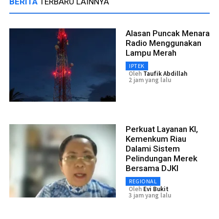
BERITA
TERBARU LAINNYA
Alasan Puncak Menara
Radio Menggunakan
Lampu Merah
IPTEK
Oleh
Taufik Abdillah
2 jam yang lalu
Perkuat Layanan KI,
Kemenkum Riau
Dalami Sistem
Pelindungan Merek
Bersama DJKI
REGIONAL
Oleh
Evi Bukit
3 jam yang lalu