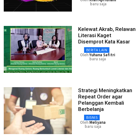
baru saja
Kelewat Akrab, Relawan
Literasi Kaget
Disemprot Kata Kasar
BERITA LAIN
Oleh
Yuhana Safitri
baru saja
Strategi Meningkatkan
Repeat Order agar
Pelanggan Kembali
Berbelanja
BISNIS
Oleh
Meliyana
baru saja