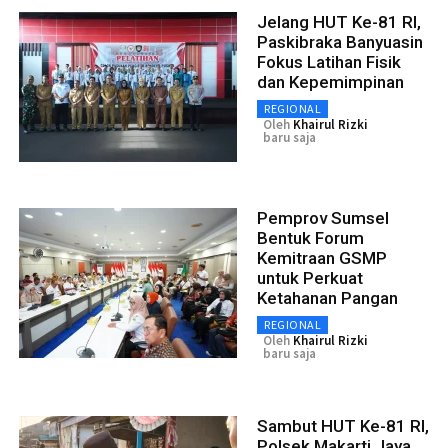
Jelang HUT Ke-81 RI,
Paskibraka Banyuasin
Fokus Latihan Fisik
dan Kepemimpinan
REGIONAL
Oleh
Khairul Rizki
baru saja
Pemprov Sumsel
Bentuk Forum
Kemitraan GSMP
untuk Perkuat
Ketahanan Pangan
REGIONAL
Oleh
Khairul Rizki
baru saja
Sambut HUT Ke-81 RI,
Polsek Makarti Jaya