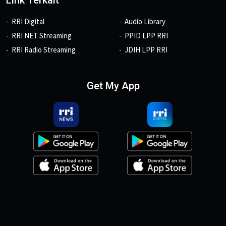
Link Terkait
RRI Digital
Audio Library
RRI NET Streaming
PPID LPP RRI
RRI Radio Streaming
JDIH LPP RRI
Get My App