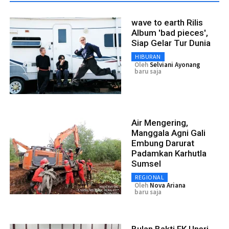
wave to earth Rilis
Album 'bad pieces',
Siap Gelar Tur Dunia
HIBURAN
Oleh
Selviani Ayonang
baru saja
Air Mengering,
Manggala Agni Gali
Embung Darurat
Padamkan Karhutla
Sumsel
REGIONAL
Oleh
Nova Ariana
baru saja
Bulan Bakti FK Unsri