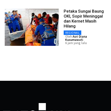
Petaka Sungai Baung
OKI, Sopir Meninggal
dan Kernet Masih
Hilang
REGIONAL
Oleh
Asri Diana
Kusumawati
6 jam yang lalu