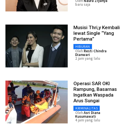
Oleh
Naura Ziyanya
baru saja
Musisi Thri,y Kembali
lewat Single “Yang
Pertama”
HIBURAN
Oleh
Resti Chindra
Dianwari
2 jam yang lalu
Operasi SAR OKI
Rampung, Basarnas
Ingatkan Waspada
Arus Sungai
KRIMINALITAS
Oleh
Asri Diana
Kusumawati
4 jam yang lalu