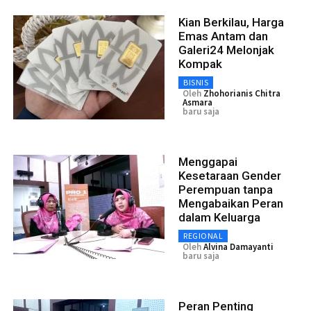
Kian Berkilau, Harga
Emas Antam dan
Galeri24 Melonjak
Kompak
BISNIS
Oleh
Zhohorianis Chitra
Asmara
baru saja
Menggapai
Kesetaraan Gender
Perempuan tanpa
Mengabaikan Peran
dalam Keluarga
REGIONAL
Oleh
Alvina Damayanti
baru saja
Peran Penting