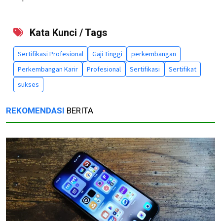
Kata Kunci / Tags
Sertifikasi Profesional
Gaji Tinggi
perkembangan
Perkembangan Karir
Profesional
Sertifikasi
Sertifikat
sukses
REKOMENDASI
BERITA