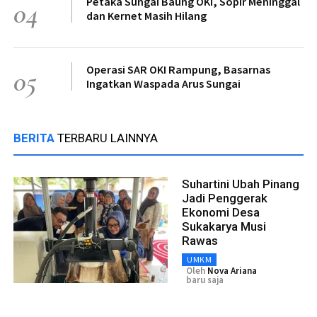
Petaka Sungai Baung OKI, Sopir Meninggal
04
dan Kernet Masih Hilang
Operasi SAR OKI Rampung, Basarnas
05
Ingatkan Waspada Arus Sungai
BERITA
TERBARU LAINNYA
Suhartini Ubah Pinang
Jadi Penggerak
Ekonomi Desa
Sukakarya Musi
Rawas
UMKM
Oleh
Nova Ariana
baru saja