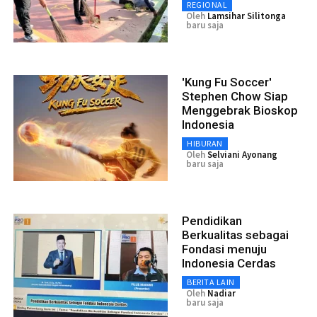
REGIONAL
Oleh
Lamsihar Silitonga
baru saja
'Kung Fu Soccer'
Stephen Chow Siap
Menggebrak Bioskop
Indonesia
HIBURAN
Oleh
Selviani Ayonang
baru saja
Pendidikan
Berkualitas sebagai
Fondasi menuju
Indonesia Cerdas
BERITA LAIN
Oleh
Nadiar
baru saja