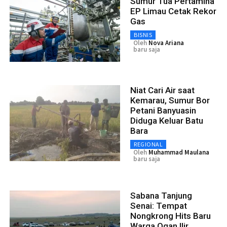
Sumur Tua Pertamina
EP Limau Cetak Rekor
Gas
BISNIS
Oleh
Nova Ariana
baru saja
Niat Cari Air saat
Kemarau, Sumur Bor
Petani Banyuasin
Diduga Keluar Batu
Bara
REGIONAL
Oleh
Muhammad Maulana
baru saja
Sabana Tanjung
Senai: Tempat
Nongkrong Hits Baru
Warga Ogan Ilir