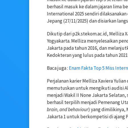
berhasil masuk ke dalam jajaran lima be
International 2025 sendiri dilaksanakan
Jepang (27/11/2025) dan disiarkan lang
Dikutip dari p2k.stekom.ac.id, Melliza 
Yogyakarta. Melliza menyelesaikan pen
Jakarta pada tahun 2016, dan melanjutk
Kedokteran yang lulus pada tahun 202
Baca juga :
Enam Fakta Top 5 Miss Intern
Perjalanan karier Melliza Xaviera Yulian
memutuskan untuk mengikuti audisi Aba
menjadi Wakil II None Jakarta Selatan, 
berhasil terpilih menjadi Pemenang Uta
brain, and behaviour
) yang dimilikinya, 
Jakarta 1 untuk berkompetisi di ajang P