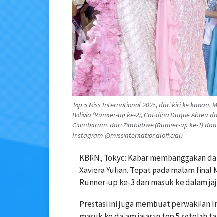
Top 5 Miss International 2025, dari kiri ke kanan,
Bolivia (Runner-up ke-2), Catalina Duque Abreu d
Chimbarami dari Zimbabwe (Runner-up ke-1) dan Me
Instagram @missinternationalofficial)
KBRN, Tokyo: Kabar membanggakan datan
Xaviera Yulian. Tepat pada malam final M
Runner-up ke-3 dan masuk ke dalam jaja
Prestasi ini juga membuat perwakilan In
masuk ke dalam jajaran top 5 setelah ta