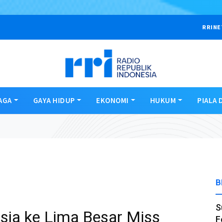
RRINE
AGA
GAYA HIDUP
EKONOMI
HUKUM
PIALA 
B
S
sia ke Lima Besar Miss
F