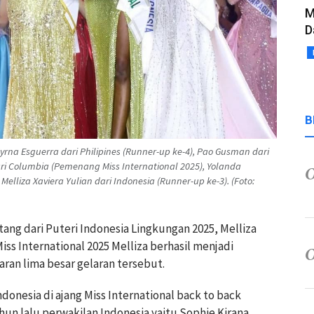
M
D
B
 Myrna Esguerra dari Philipines (Runner-up ke-4), Pao Gusman dari
ari Columbia (Pemenang Miss International 2025), Yolanda
lliza Xaviera Yulian dari Indonesia (Runner-up ke-3). (Foto:
g dari Puteri Indonesia Lingkungan 2025, Melliza
iss International 2025 Melliza berhasil menjadi
ran lima besar gelaran tersebut.
donesia di ajang Miss International back to back
hun lalu perwakilan Indonesia yaitu Sophie Kirana