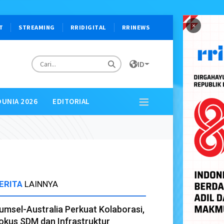
×
T
STREAMING
RRIDIGITAL
RRINEWS
ID
DUNIA 2026
EDITORIAL
ERITA
LAINNYA
umsel-Australia Perkuat Kolaborasi,
okus SDM dan Infrastruktur