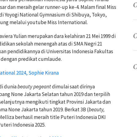
sar dan meraih gelar runner-up ke-4. Malam final Miss
 di Yoyogi National Gymnasium di Shibuya, Tokyo,
sung melalui youtube Miss International.
Xaviera Yulian merupakan dara kelahiran 21 Mei 1999 di
didikan sekolah menengah atas di SMA Negri 21
an pendidikannya di Universitas Indonesia Fakultas
1 dengan predikat cumlaude.
ational 2024, Sophie Kirana
 di dunia
beauty pegeant
dimulai saat dirinya
ng None Jakarta Selatan tahun 2019 dan terpilih
selanjutnya mengikuti tingkat Provinsi Jakarta dan
ma None Jakarta tahun 2019. Berkat 3B (
beauty,
Melliza berhasil meraih title Puteri Indonesia DKI
uteri Indonesia 2025.