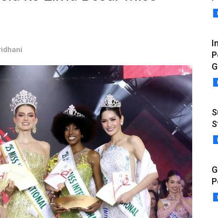
I
ridhani
P
G
S
S
G
P