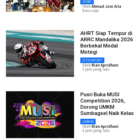
HOBI
Oleh
Ahmad Joni Arla
baru saja
AHRT Siap Tempur di
ARRC Mandalika 2026
Berbekal Modal
Motegi
OTOSPORT
Oleh
Rian Apridhani
3 jam yang lalu
Pusri Buka MUSI
Competition 2026,
Dorong UMKM
Sumbagsel Naik Kelas
UMKM
Oleh
Rian Apridhani
3 jam yang lalu