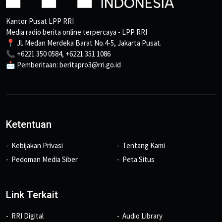
Kantor Pusat LPP RRI
Media radio berita online terpercaya - LPP RRI
📍 Jl. Medan Merdeka Barat No.4-5, Jakarta Pusat.
📞 +6221 350 0584, +6221 351 1086
📩 Pemberitaan: beritapro3@rri.go.id
Ketentuan
Kebijakan Privasi
Tentang Kami
Pedoman Media Siber
Peta Situs
Link Terkait
RRI Digital
Audio Library