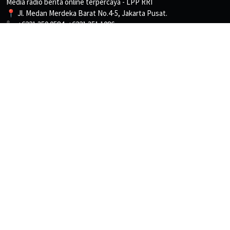
Media radio berita online terpercaya - LPP RRI
📍 Jl. Medan Merdeka Barat No.4-5, Jakarta Pusat.
📞 +6221 350 0584, +6221 351 1086
📩 Pemberitaan: beritapro3@rri.go.id
Ketentuan
Kebijakan Privasi
Tentang Kami
Pedoman Media Siber
Peta Situs
Link Terkait
RRI Digital
Audio Library
RRI NET Streaming
PPID LPP RRI
RRI Radio Streaming
JDIH LPP RRI