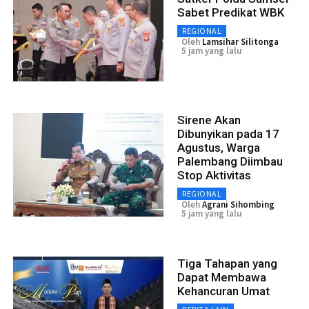
Sabet Predikat WBK
REGIONAL
Oleh
Lamsihar Silitonga
5 jam yang lalu
Sirene Akan
Dibunyikan pada 17
Agustus, Warga
Palembang Diimbau
Stop Aktivitas
REGIONAL
Oleh
Agrani Sihombing
5 jam yang lalu
Tiga Tahapan yang
Dapat Membawa
Kehancuran Umat