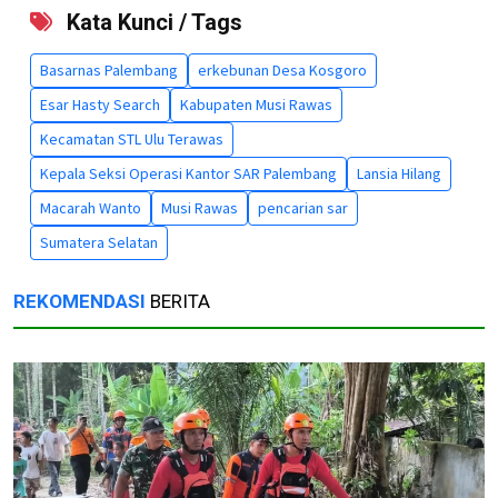
Kata Kunci / Tags
Basarnas Palembang
erkebunan Desa Kosgoro
Esar Hasty Search
Kabupaten Musi Rawas
Kecamatan STL Ulu Terawas
Kepala Seksi Operasi Kantor SAR Palembang
Lansia Hilang
Macarah Wanto
Musi Rawas
pencarian sar
Sumatera Selatan
REKOMENDASI
BERITA