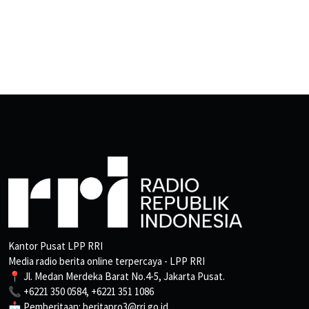
Kantor Pusat LPP RRI
Media radio berita online terpercaya - LPP RRI
📍 Jl. Medan Merdeka Barat No.4-5, Jakarta Pusat.
📞 +6221 350 0584, +6221 351 1086
📩 Pemberitaan: beritapro3@rri.go.id