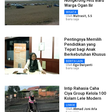
Nongkrong Hits Baru
Warga Ogan Ilir
WISATA
Oleh
Matrasit, S.S
baru saja
Pentingnya Memilih
Pendidikan yang
Tepat bagi Anak
Berkebutuhan Khusus
BERITA LAIN
Oleh
Ega Dwiyanti
baru saja
Intip Rahasia Caha
Ciya Group Kelola 100
Kolam Lele Modern
UMKM
Oleh
Ahmad Joni Arla