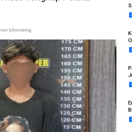
S
grani Sihombing
K
O
P
J
E
B