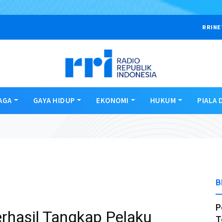
RRINE
AGA
GAYA HIDUP
EKONOMI
HUKUM
PIALA 
B
P
rhasil Tangkap Pelaku
T