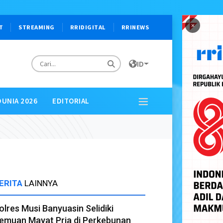
×
T
STREAMING
RRIDIGITAL
RRINEWS
ID
DUNIA 2026
EDITORIAL
ERITA
LAINNYA
olres Musi Banyuasin Selidiki
emuan Mayat Pria di Perkebunan