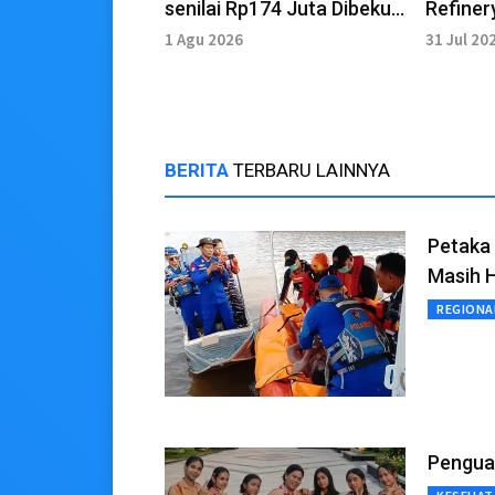
senilai Rp174 Juta Dibekuk
Refiner
di Palembang
Ditangk
1 Agu 2026
31 Jul 20
BERITA
TERBARU LAINNYA
Petaka 
Masih H
REGIONA
Penguat