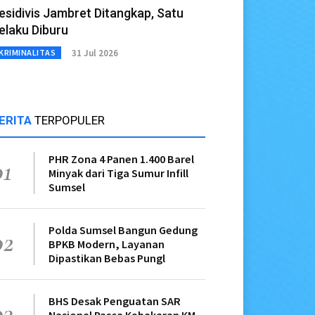
esidivis Jambret Ditangkap, Satu
elaku Diburu
31 Jul 2026
KRIMINALITAS
ERITA
TERPOPULER
PHR Zona 4 Panen 1.400 Barel
01
Minyak dari Tiga Sumur Infill
Sumsel
Polda Sumsel Bangun Gedung
02
BPKB Modern, Layanan
Dipastikan Bebas Pungl
BHS Desak Penguatan SAR
03