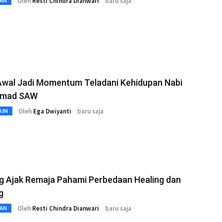
Oleh
Resti Chindra Dianwari
baru saja
AN
 Awal Jadi Momentum Teladani Kehidupan Nabi
mad SAW
Oleh
Ega Dwiyanti
baru saja
AIN
g Ajak Remaja Pahami Perbedaan Healing dan
g
Oleh
Resti Chindra Dianwari
baru saja
AN