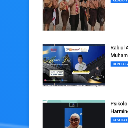
KESEHAT
Rabiul
Muham
BERITA L
Psikolo
Harmin
KESEHAT