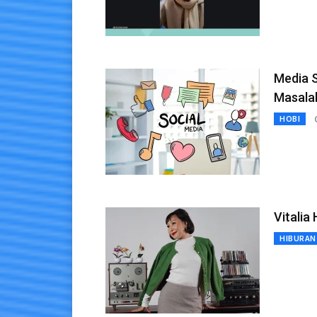
Media 
Masala
HOBI
Vitalia
HIBURAN