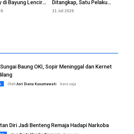
y di Bayung Lencir
Ditangkap, Satu Pelaku
ap Polisi
Diburu
26
31 Jul 2026
Sungai Baung OKI, Sopir Meninggal dan Kernet
ilang
Oleh
Asri Diana Kusumawati
baru saja
L
an Diri Jadi Benteng Remaja Hadapi Narkoba