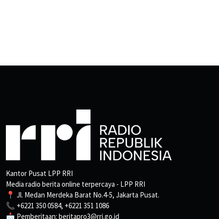
Kantor Pusat LPP RRI
Media radio berita online terpercaya - LPP RRI
📍 Jl. Medan Merdeka Barat No.4-5, Jakarta Pusat.
📞 +6221 350 0584, +6221 351 1086
📩 Pemberitaan: beritapro3@rri.go.id