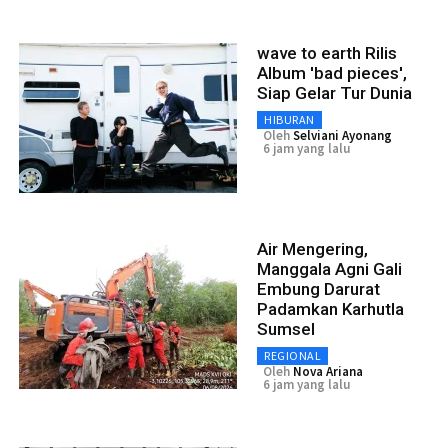
wave to earth Rilis
Album 'bad pieces',
Siap Gelar Tur Dunia
HIBURAN
Oleh
Selviani Ayonang
6 jam yang lalu
Air Mengering,
Manggala Agni Gali
Embung Darurat
Padamkan Karhutla
Sumsel
REGIONAL
Oleh
Nova Ariana
6 jam yang lalu