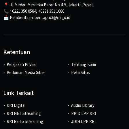
📍 Jl. Medan Merdeka Barat No.4-5, Jakarta Pusat.
📞 +6221 350 0584, +6221 351 1086
📩 Pemberitaan: beritapro3@rri.go.id
Ketentuan
Kebijakan Privasi
Tentang Kami
Pedoman Media Siber
Peta Situs
Link Terkait
RRI Digital
Audio Library
RRI NET Streaming
PPID LPP RRI
RRI Radio Streaming
JDIH LPP RRI