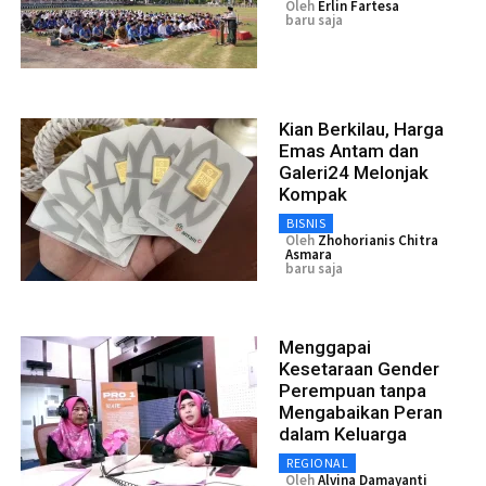
Oleh
Erlin Fartesa
baru saja
Kian Berkilau, Harga
Emas Antam dan
Galeri24 Melonjak
Kompak
BISNIS
Oleh
Zhohorianis Chitra
Asmara
baru saja
Menggapai
Kesetaraan Gender
Perempuan tanpa
Mengabaikan Peran
dalam Keluarga
REGIONAL
Oleh
Alvina Damayanti