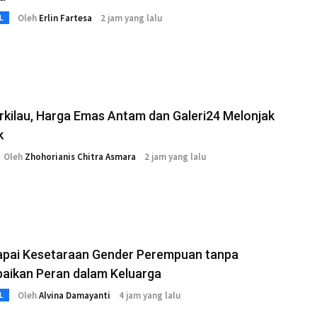
Oleh
Erlin Fartesa
2 jam yang lalu
L
rkilau, Harga Emas Antam dan Galeri24 Melonjak
k
Oleh
Zhohorianis Chitra Asmara
2 jam yang lalu
pai Kesetaraan Gender Perempuan tanpa
aikan Peran dalam Keluarga
Oleh
Alvina Damayanti
4 jam yang lalu
L