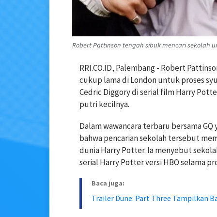
Robert Pattinson tengah sibuk mencari sekolah un
RRI.CO.ID, Palembang - Robert Pattin
cukup lama di London untuk proses sy
Cedric Diggory di serial film Harry Pott
putri kecilnya.
Dalam wawancara terbaru bersama GQ ya
bahwa pencarian sekolah tersebut mem
dunia Harry Potter. Ia menyebut sekola
serial Harry Potter versi HBO selama pr
Baca juga:
Trailer Dune: Part Three Tampilkan Ba