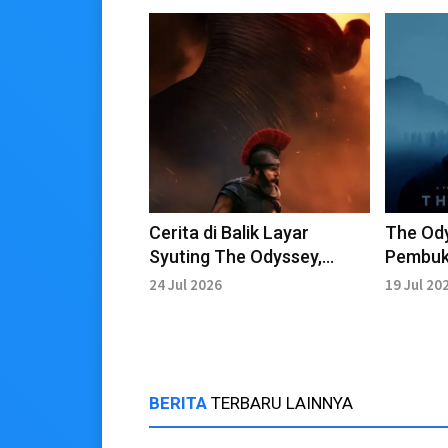
Cerita di Balik Layar
The Od
Syuting The Odyssey,
Pembuka
Punya Banyak Fakta
Debut T
24 Jul 2026
19 Jul 20
Mengejutkan
sejak D
BERITA
TERBARU LAINNYA