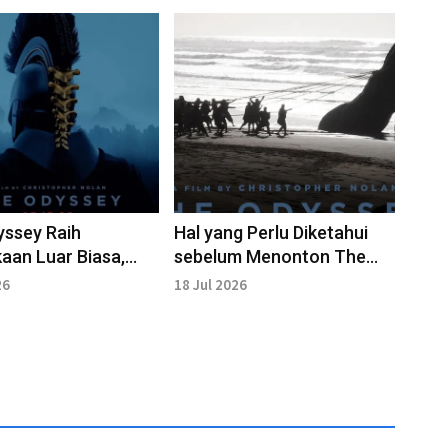
yssey Raih
Hal yang Perlu Diketahui
an Luar Biasa,
sebelum Menonton The
erbesar Nolan
Odyssey Garapan
26
18 Jul 2026
ark Knight Rises
Christopher Nolan