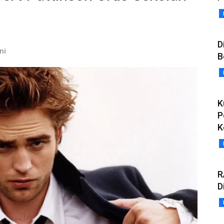
D
ni
B
K
P
K
R
D