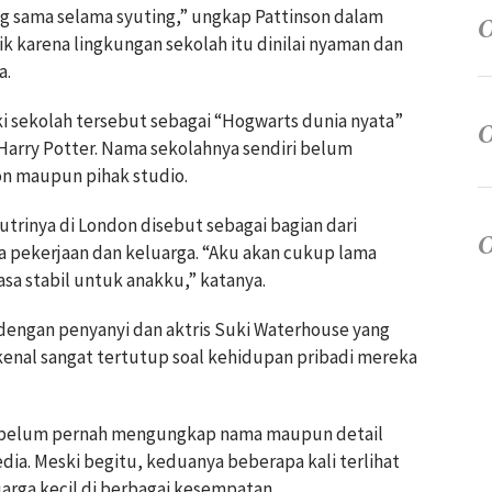
ng sama selama syuting,” ungkap Pattinson dalam
k karena lingkungan sekolah itu dinilai nyaman dan
a.
sekolah tersebut sebagai “Hogwarts dunia nyata”
arry Potter. Nama sekolahnya sendiri belum
on maupun pihak studio.
rinya di London disebut sebagai bagian dari
 pekerjaan dan keluarga. “Aku akan cukup lama
asa stabil untuk anakku,” katanya.
 dengan penyanyi dan aktris
Suki Waterhouse
yang
 dikenal sangat tertutup soal kehidupan pribadi mereka
se belum pernah mengungkap nama maupun detail
ia. Meski begitu, keduanya beberapa kali terlihat
rga kecil di berbagai kesempatan.