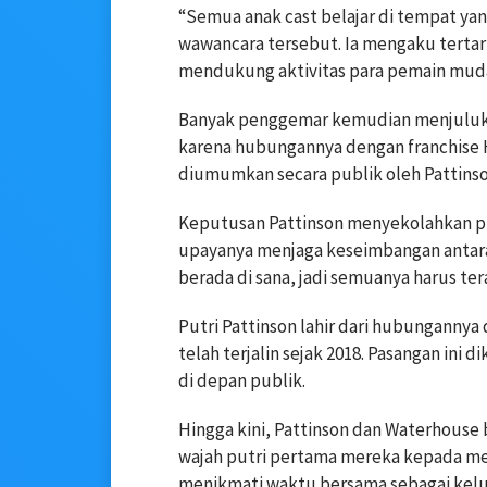
“Semua anak cast belajar di tempat ya
wawancara tersebut. Ia mengaku tertari
mendukung aktivitas para pemain mud
Banyak penggemar kemudian menjuluki 
karena hubungannya dengan franchise H
diumumkan secara publik oleh Pattins
Keputusan Pattinson menyekolahkan put
upayanya menjaga keseimbangan antara
berada di sana, jadi semuanya harus ter
Putri Pattinson lahir dari hubungannya
telah terjalin sejak 2018. Pasangan ini
di depan publik.
Hingga kini, Pattinson dan Waterhou
wajah putri pertama mereka kepada med
menikmati waktu bersama sebagai kelua