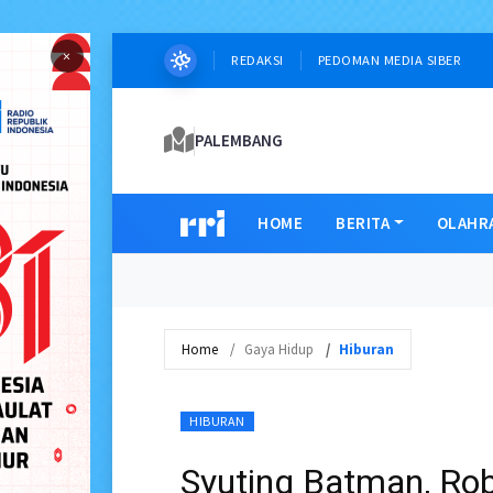
×
REDAKSI
PEDOMAN MEDIA SIBER
PALEMBANG
HOME
BERITA
OLAHR
Home
Gaya Hidup
Hiburan
HIBURAN
Syuting Batman, Rob