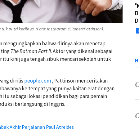
"
B
D
tuk putri kecilnya. (Foto: Instagram @RobertPattinson).
son mengungkapkan bahwa dirinya akan menetap
uting
The Batman Part II
. Aktor yang dikenal sebagai
er itu kini juga tengah sibuk mencari sekolah untuk
B
ng di rilis
people.com
, Pattinson menceritakan
bawanya ke tempat yang punya kaitan erat dengan
h itu sebagai lokasi pendidikan bagi para pemain
oduksi berlangsung di Inggris.
bak Akhir Perjalanan Paul Atreides