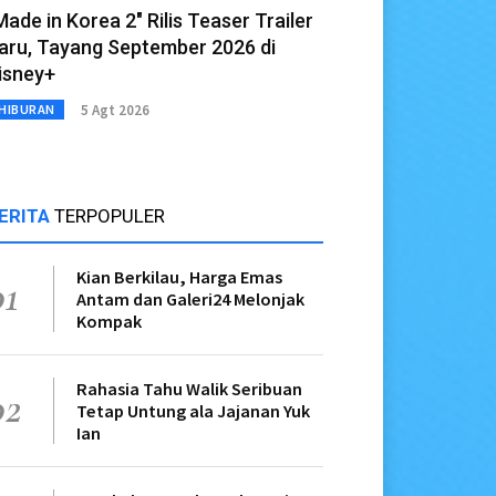
Made in Korea 2" Rilis Teaser Trailer
aru, Tayang September 2026 di
isney+
5 Agt 2026
HIBURAN
ERITA
TERPOPULER
Kian Berkilau, Harga Emas
01
Antam dan Galeri24 Melonjak
Kompak
Rahasia Tahu Walik Seribuan
02
Tetap Untung ala Jajanan Yuk
Ian