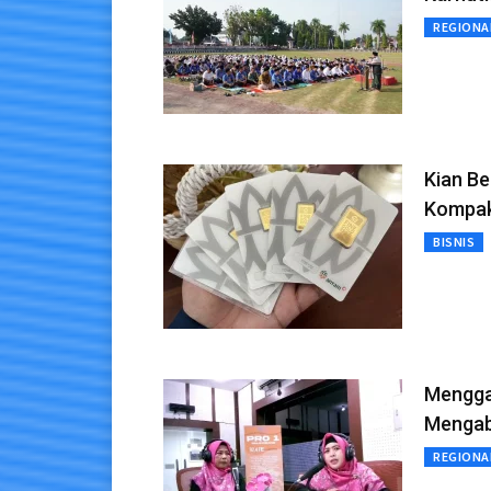
REGIONA
Kian Be
Kompa
BISNIS
Mengga
Mengab
REGIONA