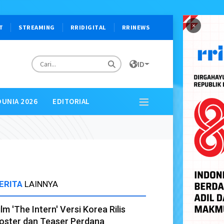
×
T
STREAMING
RRIDIGITAL
RRINEWS
ID
DUNIA 2026
EDITORIAL
ERITA
LAINNYA
ilm 'The Intern' Versi Korea Rilis
oster dan Teaser Perdana