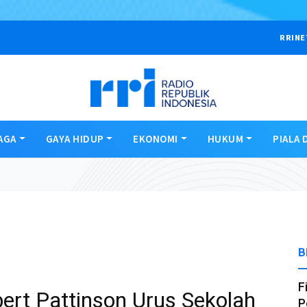
RRINE
AGA
GAYA HIDUP
EKONOMI
HUKUM
PIALA 
B
F
ert Pattinson Urus Sekolah
P