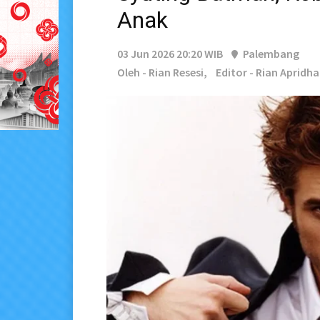
Anak
03 Jun 2026 20:20 WIB
Palembang
Oleh - Rian Resesi,
Editor - Rian Apridha