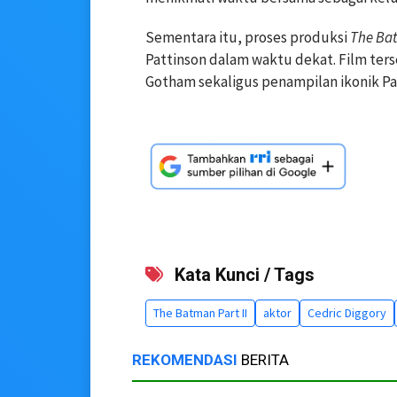
Sementara itu, proses produksi
The Bat
Pattinson dalam waktu dekat. Film ter
Gotham sekaligus penampilan ikonik Pa
Kata Kunci / Tags
The Batman Part II
aktor
Cedric Diggory
REKOMENDASI
BERITA