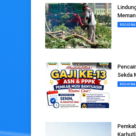
Lindun
Memang
REGIONA
Pencair
Sekda 
REGIONA
Pemkab 
Karhutl