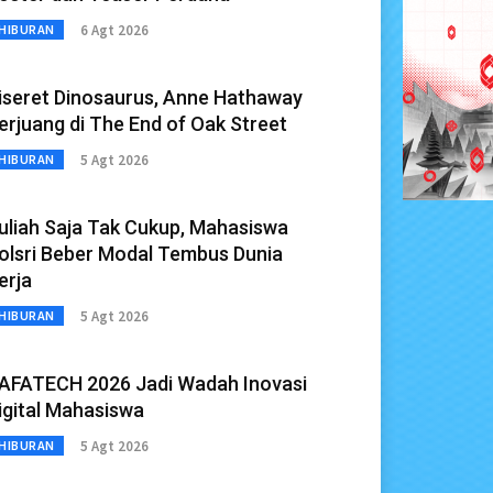
6 Agt 2026
HIBURAN
iseret Dinosaurus, Anne Hathaway
erjuang di The End of Oak Street
5 Agt 2026
HIBURAN
uliah Saja Tak Cukup, Mahasiswa
olsri Beber Modal Tembus Dunia
erja
5 Agt 2026
HIBURAN
AFATECH 2026 Jadi Wadah Inovasi
igital Mahasiswa
5 Agt 2026
HIBURAN