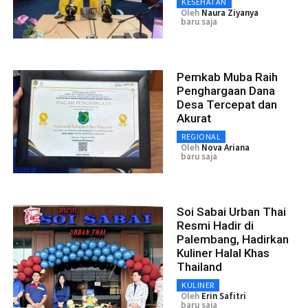
KESEHATAN
Oleh
Naura Ziyanya
baru saja
Pemkab Muba Raih
Penghargaan Dana
Desa Tercepat dan
Akurat
REGIONAL
Oleh
Nova Ariana
baru saja
Soi Sabai Urban Thai
Resmi Hadir di
Palembang, Hadirkan
Kuliner Halal Khas
Thailand
KULINER
Oleh
Erin Safitri
baru saja