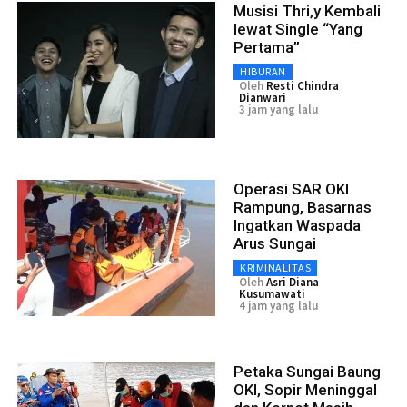
Musisi Thri,y Kembali
lewat Single “Yang
Pertama”
HIBURAN
Oleh
Resti Chindra
Dianwari
3 jam yang lalu
Operasi SAR OKI
Rampung, Basarnas
Ingatkan Waspada
Arus Sungai
KRIMINALITAS
Oleh
Asri Diana
Kusumawati
4 jam yang lalu
Petaka Sungai Baung
OKI, Sopir Meninggal