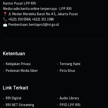
Kantor Pusat LPP RRI
Media radio berita online terpercaya - LPP RRI
📍 Jl. Medan Merdeka Barat No.4-5, Jakarta Pusat.
📞 +6221 350 0584, +6221 351 1086
📩 Pemberitaan: beritapro3@rri.go.id
Ketentuan
Kebijakan Privasi
Tentang Kami
Pedoman Media Siber
Peta Situs
Link Terkait
RRI Digital
Audio Library
RRI NET Streaming
PPID LPP RRI