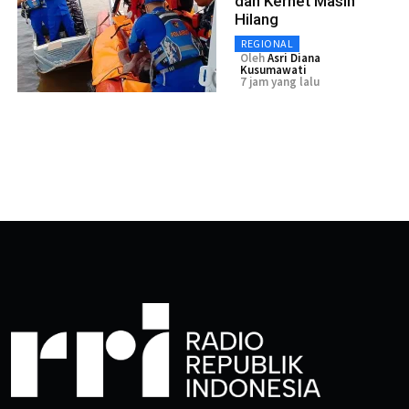
dan Kernet Masih
Hilang
REGIONAL
Oleh
Asri Diana
Kusumawati
7 jam yang lalu