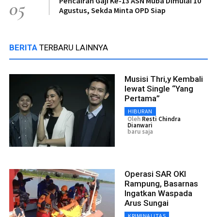
Pencairan Gaji Ke-13 ASN Muba Dimulai 10
05
Agustus, Sekda Minta OPD Siap
BERITA
TERBARU LAINNYA
Musisi Thri,y Kembali
lewat Single “Yang
Pertama”
HIBURAN
Oleh
Resti Chindra
Dianwari
baru saja
Operasi SAR OKI
Rampung, Basarnas
Ingatkan Waspada
Arus Sungai
KRIMINALITAS