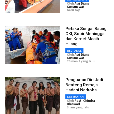
Oleh
Asri Diana
Kusumawati
baru saja
Petaka Sungai Baung
OKI, Sopir Meninggal
dan Kernet Masih
Hilang
REGIONAL
Oleh
Asri Diana
Kusumawati
29 menit yang lalu
Penguatan Diri Jadi
Benteng Remaja
Hadapi Narkoba
KESEHATAN
Oleh
Resti Chindra
Dianwari
3 jam yang lalu