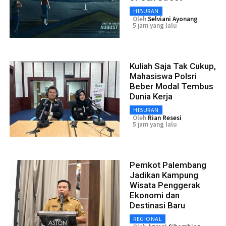
HIBURAN
Oleh
Selviani Ayonang
5 jam yang lalu
Kuliah Saja Tak Cukup,
Mahasiswa Polsri
Beber Modal Tembus
Dunia Kerja
HIBURAN
Oleh
Rian Resesi
5 jam yang lalu
Pemkot Palembang
Jadikan Kampung
Wisata Penggerak
Ekonomi dan
Destinasi Baru
REGIONAL