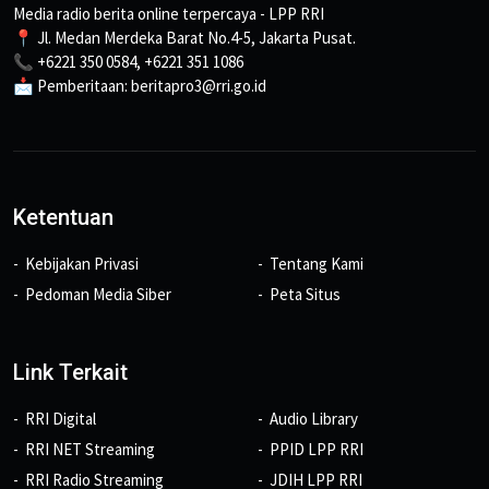
Media radio berita online terpercaya - LPP RRI
📍 Jl. Medan Merdeka Barat No.4-5, Jakarta Pusat.
📞 +6221 350 0584, +6221 351 1086
📩 Pemberitaan: beritapro3@rri.go.id
Ketentuan
Kebijakan Privasi
Tentang Kami
Pedoman Media Siber
Peta Situs
Link Terkait
RRI Digital
Audio Library
RRI NET Streaming
PPID LPP RRI
RRI Radio Streaming
JDIH LPP RRI