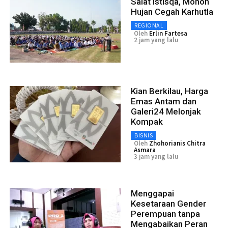
Salat Istisqa, Mohon
Hujan Cegah Karhutla
REGIONAL
Oleh
Erlin Fartesa
2 jam yang lalu
Kian Berkilau, Harga
Emas Antam dan
Galeri24 Melonjak
Kompak
BISNIS
Oleh
Zhohorianis Chitra
Asmara
3 jam yang lalu
Menggapai
Kesetaraan Gender
Perempuan tanpa
Mengabaikan Peran