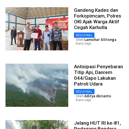
Gandeng Kades dan
Forkopimcam, Polres
OKI Ajak Warga Aktif
Cegah Karhutla
REGIONAL
Oleh
Lamsihar Silitonga
baru saja
Antisipasi Penyebaran
Titip Api, Danrem
044/Gapo Lakukan
Patroli Udara
REGIONAL
Oleh
Aditya Abrianto
baru saja
Jelang HUT RI ke-81,
Pedagang Bendera