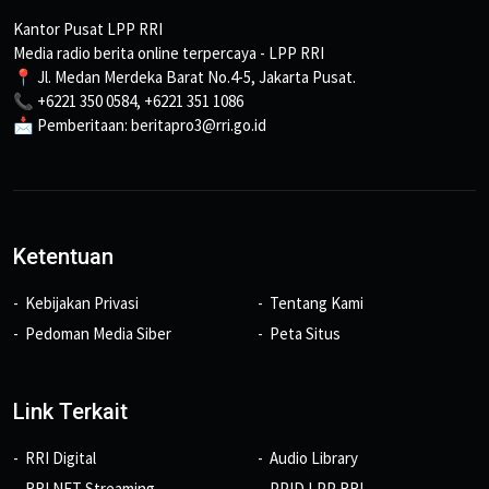
Kantor Pusat LPP RRI
Media radio berita online terpercaya - LPP RRI
📍 Jl. Medan Merdeka Barat No.4-5, Jakarta Pusat.
📞 +6221 350 0584, +6221 351 1086
📩 Pemberitaan: beritapro3@rri.go.id
Ketentuan
Kebijakan Privasi
Tentang Kami
Pedoman Media Siber
Peta Situs
Link Terkait
RRI Digital
Audio Library
RRI NET Streaming
PPID LPP RRI