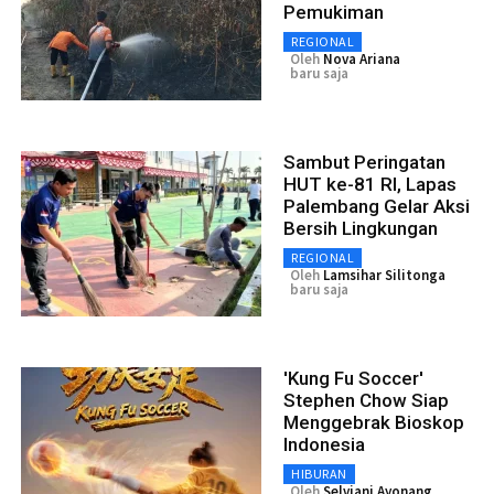
Pemukiman
REGIONAL
Oleh
Nova Ariana
baru saja
Sambut Peringatan
HUT ke-81 RI, Lapas
Palembang Gelar Aksi
Bersih Lingkungan
REGIONAL
Oleh
Lamsihar Silitonga
baru saja
'Kung Fu Soccer'
Stephen Chow Siap
Menggebrak Bioskop
Indonesia
HIBURAN
Oleh
Selviani Ayonang