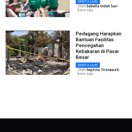
BERITA LAIN
Oleh
Sabella Indah Sari
baru saja
Pedagang Harapkan
Bantuan Fasilitas
Pencegahan
Kebakaran di Pasar
Besar
BERITA LAIN
Oleh
Septina Trisnawati
baru saja