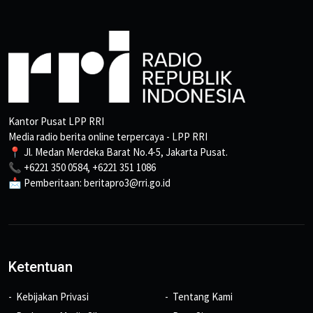
Kantor Pusat LPP RRI
Media radio berita online terpercaya - LPP RRI
📍 Jl. Medan Merdeka Barat No.4-5, Jakarta Pusat.
📞 +6221 350 0584, +6221 351 1086
📩 Pemberitaan: beritapro3@rri.go.id
Ketentuan
Kebijakan Privasi
Tentang Kami