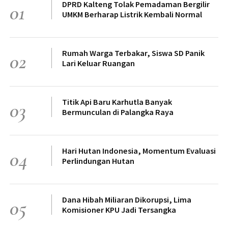
DPRD Kalteng Tolak Pemadaman Bergilir
01
UMKM Berharap Listrik Kembali Normal
Rumah Warga Terbakar, Siswa SD Panik
02
Lari Keluar Ruangan
Titik Api Baru Karhutla Banyak
03
Bermunculan di Palangka Raya
Hari Hutan Indonesia, Momentum Evaluasi
04
Perlindungan Hutan
Dana Hibah Miliaran Dikorupsi, Lima
05
Komisioner KPU Jadi Tersangka