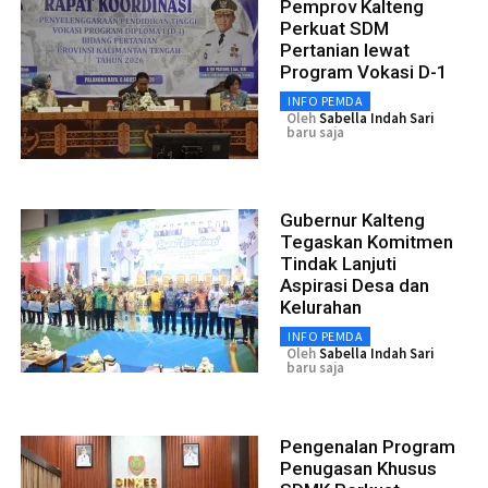
Pemprov Kalteng
Perkuat SDM
Pertanian lewat
Program Vokasi D-1
INFO PEMDA
Oleh
Sabella Indah Sari
baru saja
Gubernur Kalteng
Tegaskan Komitmen
Tindak Lanjuti
Aspirasi Desa dan
Kelurahan
INFO PEMDA
Oleh
Sabella Indah Sari
baru saja
Pengenalan Program
Penugasan Khusus