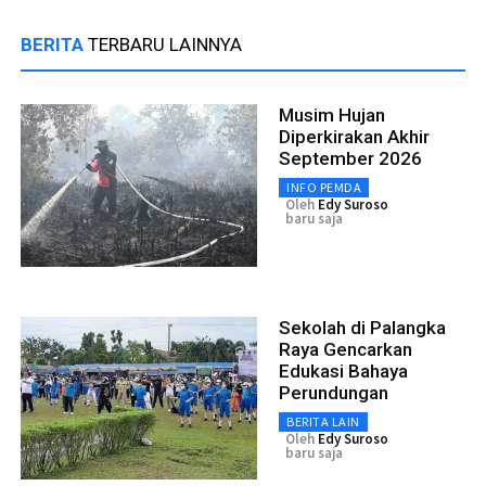
BERITA
TERBARU LAINNYA
Musim Hujan
Diperkirakan Akhir
September 2026
INFO PEMDA
Oleh
Edy Suroso
baru saja
Sekolah di Palangka
Raya Gencarkan
Edukasi Bahaya
Perundungan
BERITA LAIN
Oleh
Edy Suroso
baru saja