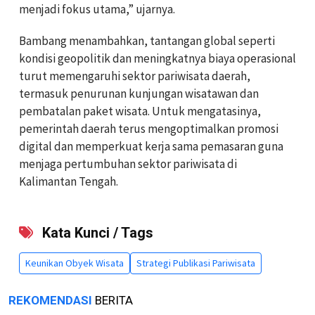
menjadi fokus utama,” ujarnya.
Bambang menambahkan, tantangan global seperti
kondisi geopolitik dan meningkatnya biaya operasional
turut memengaruhi sektor pariwisata daerah,
termasuk penurunan kunjungan wisatawan dan
pembatalan paket wisata. Untuk mengatasinya,
pemerintah daerah terus mengoptimalkan promosi
digital dan memperkuat kerja sama pemasaran guna
menjaga pertumbuhan sektor pariwisata di
Kalimantan Tengah.
Kata Kunci / Tags
Keunikan Obyek Wisata
Strategi Publikasi Pariwisata
REKOMENDASI
BERITA