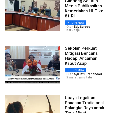
Gandeng Seluruh
Media Publikasikan
Kemeriahan HUT ke-
81 RI
INFO PEMDA
Oleh
Edy Suroso
baru saja
Sekolah Perkuat
Mitigasi Bencana
Hadapi Ancaman
Kabut Asap
INFO PEMDA
Oleh
Ayu Isti Prabandari
5 menit yang lalu
Upaya Legalitas
Panahan Tradisional
Palangka Raya untuk
Tarik Minat