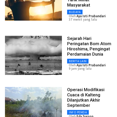
Masyarakat
BUDAYA
Oleh
Ayu Isti Prabandari
37 menit yang lalu
Sejarah Hari
Peringatan Bom Atom
Hiroshima, Pengingat
Perdamaian Dunia
BERITA LAIN
Oleh
Ayu Isti Prabandari
9 jam yang lalu
Operasi Modifikasi
Cuaca di Kalteng
Dilanjutkan Akhir
September
INFO PEMDA
Oleh
Edy Suroso