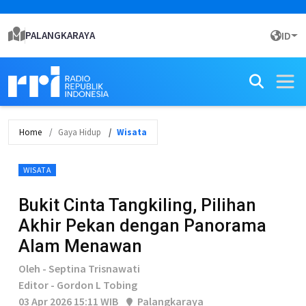
PALANGKARAYA
ID
Home
Gaya Hidup
Wisata
WISATA
Bukit Cinta Tangkiling, Pilihan
Akhir Pekan dengan Panorama
Alam Menawan
Oleh - Septina Trisnawati
Editor - Gordon L Tobing
03 Apr 2026 15:11 WIB
Palangkaraya