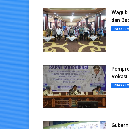
Wagub K
dan Beb
INFO PE
Pempro
Vokasi 
INFO PE
Gubern