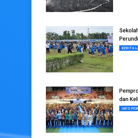
Sekolah
Perund
BERITA L
Pempro
dan Ke
INFO PE