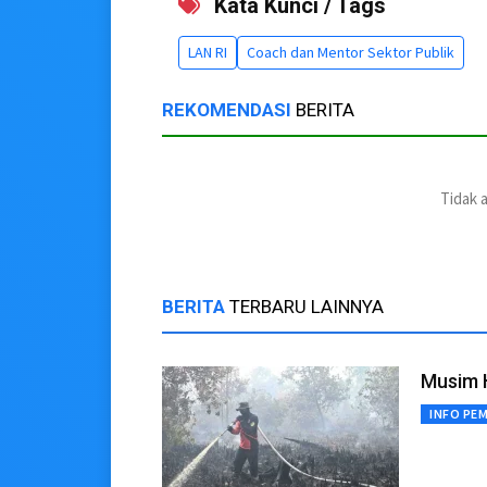
Kata Kunci / Tags
LAN RI
Coach dan Mentor Sektor Publik
REKOMENDASI
BERITA
Tidak 
BERITA
TERBARU LAINNYA
Musim H
INFO PE