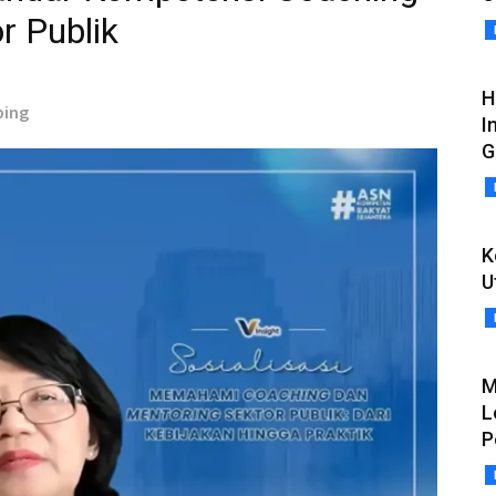
r Publik
H
bing
I
G
K
U
M
L
P