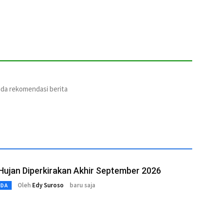
ada rekomendasi berita
ujan Diperkirakan Akhir September 2026
Oleh
Edy Suroso
baru saja
MDA