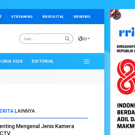
×
T
STREAMING
RRIDIGITAL
RRINEWS
ID
DUNIA 2026
EDITORIAL
ERITA
LAINNYA
enting Mengenal Jenis Kamera
CTV