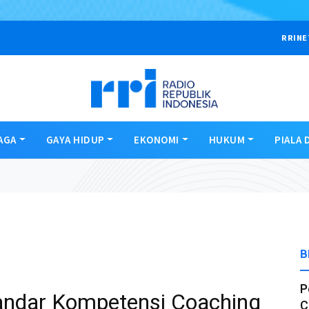
RRINE
AGA
GAYA HIDUP
EKONOMI
HUKUM
PIALA 
B
P
andar Kompetensi Coaching
C