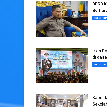
DPRD K
Berhara
INFO PE
Irjen P
di Kalt
REGIONA
Kapolda
Sekola