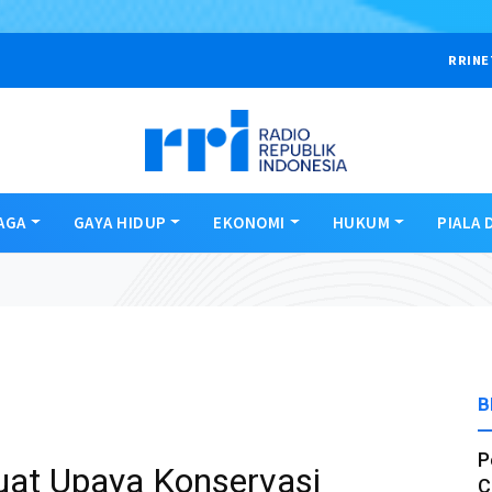
RRINE
AGA
GAYA HIDUP
EKONOMI
HUKUM
PIALA 
B
P
uat Upaya Konservasi
C