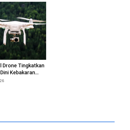
l Drone Tingkatkan
 Dini Kebakaran
Sebangau
026