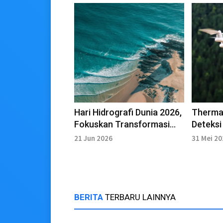
Hari Hidrografi Dunia 2026,
Therma
Fokuskan Transformasi
Deteksi
Pembagian Data Laut
Hutan 
21 Jun 2026
31 Mei 2
BERITA
TERBARU LAINNYA