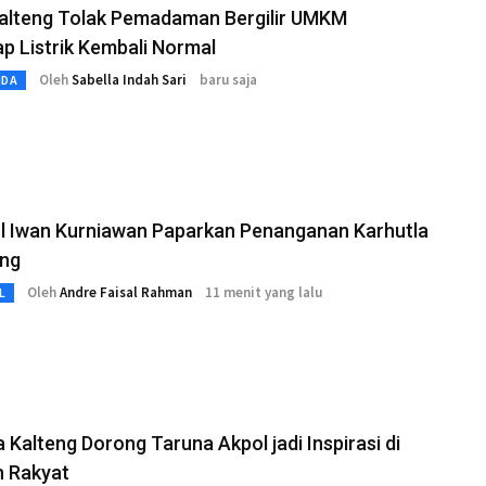
alteng Tolak Pemadaman Bergilir UMKM
p Listrik Kembali Normal
Oleh
Sabella Indah Sari
baru saja
MDA
ol Iwan Kurniawan Paparkan Penanganan Karhutla
eng
Oleh
Andre Faisal Rahman
11 menit yang lalu
L
 Kalteng Dorong Taruna Akpol jadi Inspirasi di
h Rakyat