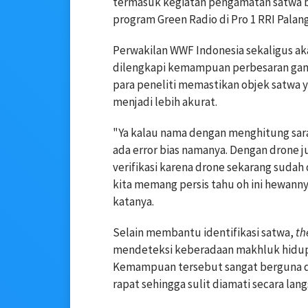
termasuk kegiatan pengamatan satwa bisa
program Green Radio di Pro 1 RRI Palang
Perwakilan WWF Indonesia sekaligus ak
dilengkapi kemampuan perbesaran gam
para peneliti memastikan objek satwa 
menjadi lebih akurat.
"Ya kalau nama dengan menghitung sar
ada error bias namanya. Dengan drone ju
verifikasi karena drone sekarang sudah 
kita memang persis tahu oh ini hewanny
katanya.
Selain membantu identifikasi satwa,
th
mendeteksi keberadaan makhluk hidup 
Kemampuan tersebut sangat berguna di
rapat sehingga sulit diamati secara la