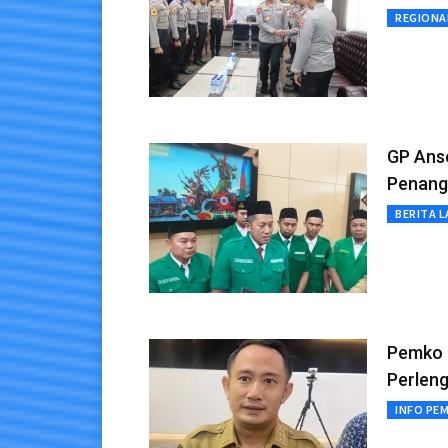
REGIONA
GP Ans
Penang
BERITA L
Pemko 
Perlen
INFO PE