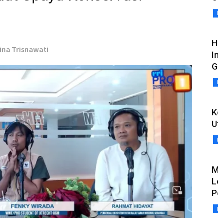
H
tina Trisnawati
I
G
K
U
M
L
P