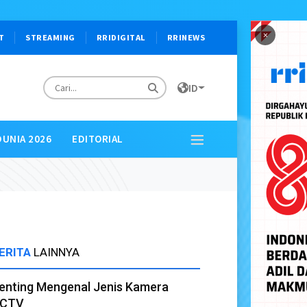
×
T
STREAMING
RRIDIGITAL
RRINEWS
ID
DUNIA 2026
EDITORIAL
ERITA
LAINNYA
enting Mengenal Jenis Kamera
CTV