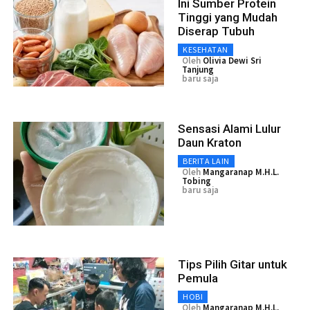
Ini Sumber Protein
Tinggi yang Mudah
Diserap Tubuh
KESEHATAN
Oleh
Olivia Dewi Sri
Tanjung
baru saja
Sensasi Alami Lulur
Daun Kraton
BERITA LAIN
Oleh
Mangaranap M.H.L.
Tobing
baru saja
Tips Pilih Gitar untuk
Pemula
HOBI
Oleh
Mangaranap M.H.L.