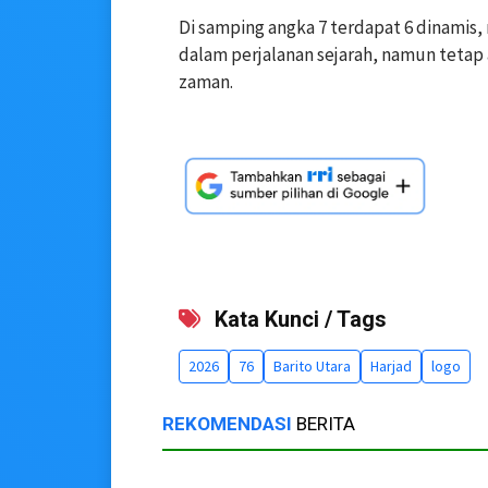
‎Di samping angka 7 terdapat 6 dinamis
dalam perjalanan sejarah, namun tetap 
zaman.
Kata Kunci / Tags
2026
76
Barito Utara
Harjad
logo
REKOMENDASI
BERITA