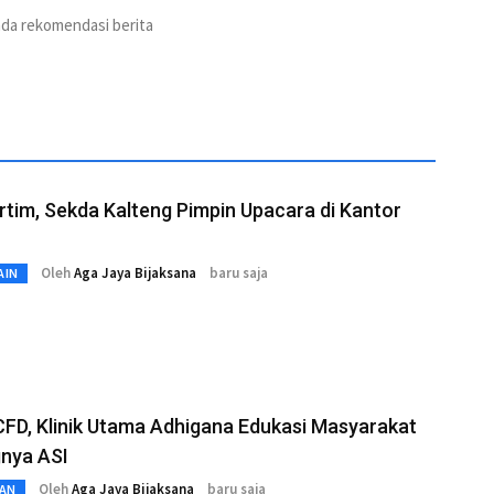
ada rekomendasi berita
tim, Sekda Kalteng Pimpin Upacara di Kantor
Oleh
Aga Jaya Bijaksana
baru saja
AIN
FD, Klinik Utama Adhigana Edukasi Masyarakat
gnya ASI
Oleh
Aga Jaya Bijaksana
baru saja
AN