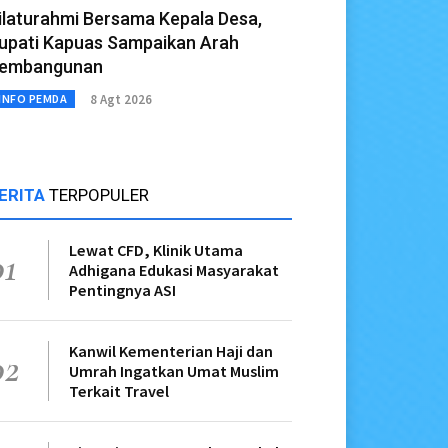
ilaturahmi Bersama Kepala Desa,
upati Kapuas Sampaikan Arah
embangunan
8 Agt 2026
INFO PEMDA
ERITA
TERPOPULER
Lewat CFD, Klinik Utama
01
Adhigana Edukasi Masyarakat
Pentingnya ASI
Kanwil Kementerian Haji dan
02
Umrah Ingatkan Umat Muslim
Terkait Travel