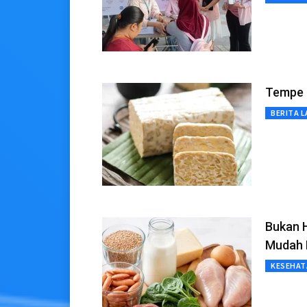
Tempe I
BERITA L
Bukan H
Mudah 
KESEHAT