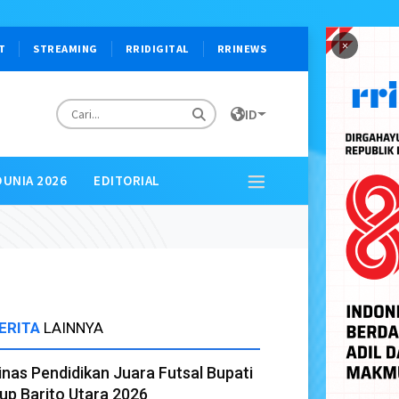
×
T
STREAMING
RRIDIGITAL
RRINEWS
ID
DUNIA 2026
EDITORIAL
ERITA
LAINNYA
inas Pendidikan Juara Futsal Bupati
up Barito Utara 2026