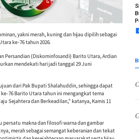
S
B
P
dominan, yakni merah, kuning dan hijau dipilih sebagai
Utara ke-76 tahun 2026.
an Persandian (Diskominfosandi) Barito Utara, Ardian
B
curkan mendekati hari jadi tanggal 29 Juni
ujuan dari Pak Bupati Shalahuddin, sehingga dapat
 ke-76 Barito Utara tahun ini mengangkat tema
ju Sejahtera dan Berkeadilan," katanya, Kamis 11
u persatu makna dan filosofi warna dan gambar
tnya, merah sebagai semangat keberanian dan tekat
ptimistis dan kesejahteraan masyarakat serta hijau