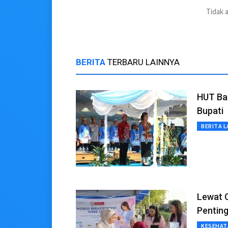
Tidak 
BERITA
TERBARU LAINNYA
HUT Bar
Bupati
BERITA L
Lewat C
Pentin
KESEHAT