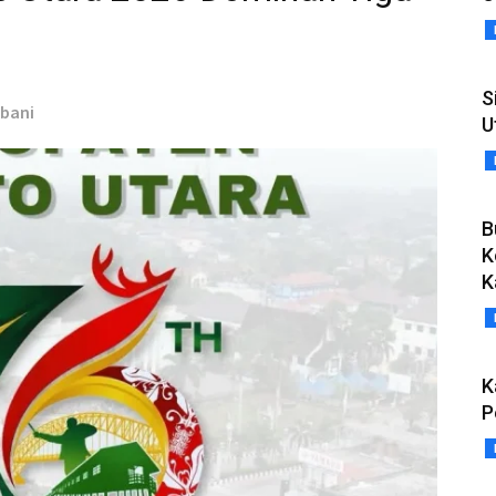
S
rbani
U
B
K
K
K
P