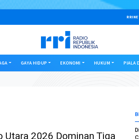
RRINE
AGA
GAYA HIDUP
EKONOMI
HUKUM
PIALA 
B
D
to Utara 2026 Dominan Tiga
C