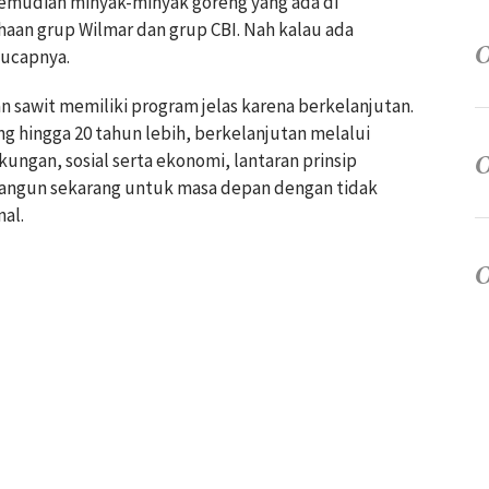
. Kemudian minyak-minyak goreng yang ada di
aan grup Wilmar dan grup CBI. Nah kalau ada
 ucapnya.
 sawit memiliki program jelas karena berkelanjutan.
g hingga 20 tahun lebih, berkelanjutan melalui
ngan, sosial serta ekonomi, lantaran prinsip
angun sekarang untuk masa depan dengan tidak
al.