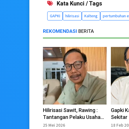
Kata Kunci / Tags
GAPKI
hilirisasi
Kalteng
pertumbuhan 
REKOMENDASI
BERITA
Hilirisasi Sawit, Rawing :
Gapki K
Tantangan Pelaku Usaha
Sekitar
Terkait Aturan
Sejahte
25 Mei 2026
18 Feb 2