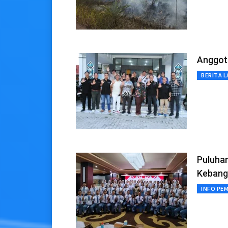
Anggota
BERITA L
Puluha
Kebang
INFO PE