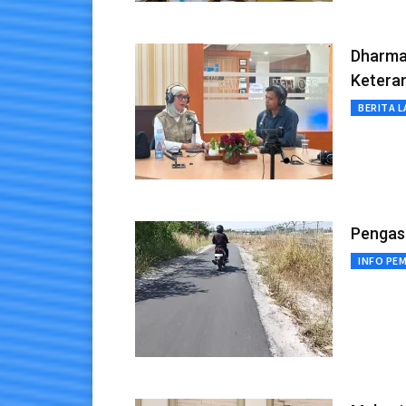
Dharma
Keteram
BERITA L
Pengas
INFO PE