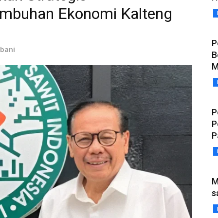
umbuhan Ekonomi Kalteng
P
rbani
B
M
P
P
P
M
s