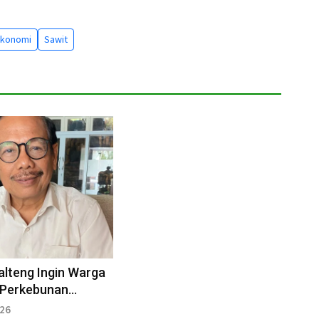
ekonomi
Sawit
alteng Ingin Warga
 Perkebunan
ra
026