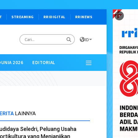
×
T
STREAMING
RRIDIGITAL
RRINEWS
ID
DUNIA 2026
EDITORIAL
ERITA
LAINNYA
udidaya Seledri, Peluang Usaha
ortikultura yang Menjanjikan