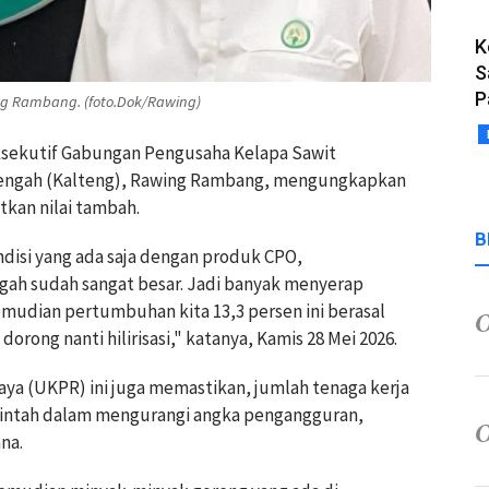
K
S
P
ng Rambang. (foto.Dok/Rawing)
 Eksekutif Gabungan Pengusaha Kelapa Sawit
 Tengah (Kalteng), Rawing Rambang, mengungkapkan
tkan nilai tambah.
B
ondisi yang ada saja dengan produk CPO,
ah sudah sangat besar. Jadi banyak menyerap
Kemudian pertumbuhan kita 13,3 persen ini berasal
 dorong nanti hilirisasi," katanya, Kamis 28 Mei 2026.
Raya (UKPR) ini juga memastikan, jumlah tenaga kerja
ntah dalam mengurangi angka pengangguran,
ana.