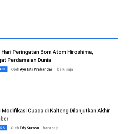
 Hari Peringatan Bom Atom Hiroshima,
gat Perdamaian Dunia
Oleh
Ayu Isti Prabandari
baru saja
AIN
 Modifikasi Cuaca di Kalteng Dilanjutkan Akhir
ber
Oleh
Edy Suroso
baru saja
MDA