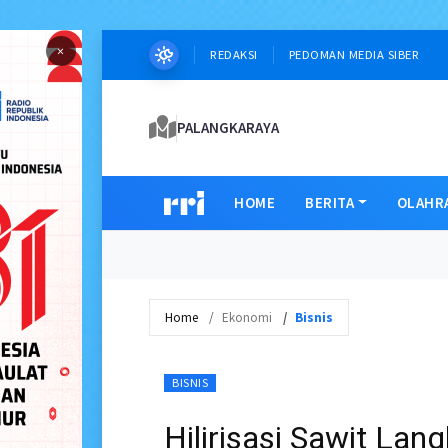
×
REDAKSI
PEDOMAN MEDIA SIBER
PALANGKARAYA
HOME
BERITA
OLAHR
Home
Ekonomi
Bisnis
BISNIS
Hilirisasi Sawit Lan