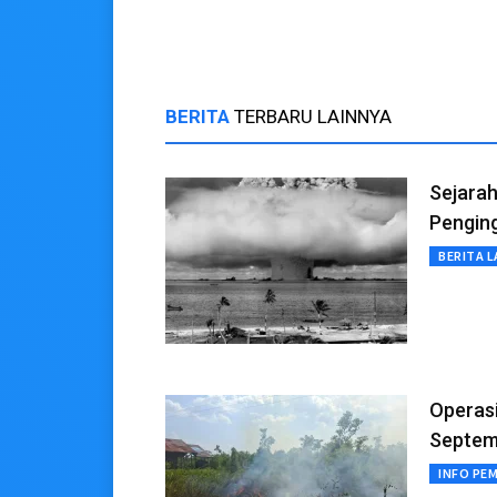
BERITA
TERBARU LAINNYA
Sejarah
Pengin
BERITA L
Operasi
Septem
INFO PE