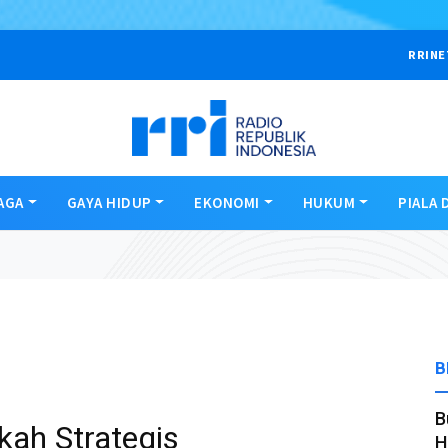
RRINE
AGA
GAYA HIDUP
EKONOMI
HUKUM
PIALA 
B
B
gkah Strategis
H