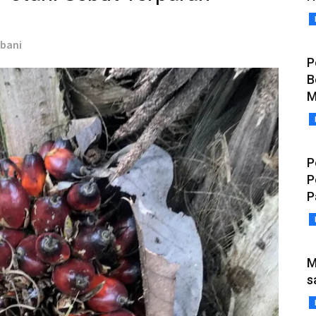
rbani
P
B
M
P
P
P
M
s