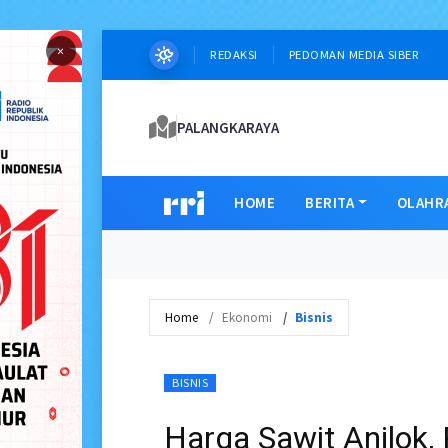
×
REDAKSI
PEDOMAN MEDIA SIBER
PALANGKARAYA
HOME
BERITA
OLAHR
Home
Ekonomi
Bisnis
BISNIS
Harga Sawit Anjlok, 