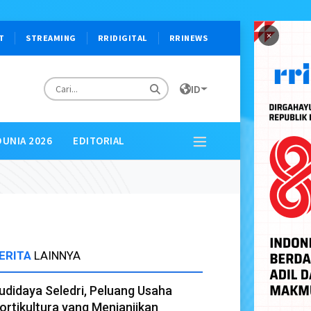
×
T
STREAMING
RRIDIGITAL
RRINEWS
ID
DUNIA 2026
EDITORIAL
ERITA
LAINNYA
udidaya Seledri, Peluang Usaha
ortikultura yang Menjanjikan