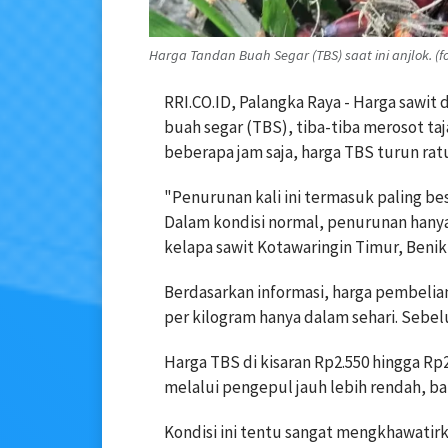
Harga Tandan Buah Segar (TBS) saat ini anjlok. (f
‎RRI.CO.ID, Palangka Raya - Harga sawit 
buah segar (TBS), tiba-tiba merosot ta
beberapa jam saja, harga TBS turun rat
‎"Penurunan kali ini termasuk paling b
Dalam kondisi normal, penurunan hanya 
kelapa sawit Kotawaringin Timur, Benik,
‎Berdasarkan informasi, harga pembelia
per kilogram hanya dalam sehari. Sebelu
‎Harga TBS di kisaran Rp2.550 hingga R
melalui pengepul jauh lebih rendah, ba
Kondisi ini tentu sangat mengkhawatirk