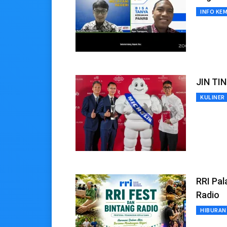
INFO KE
JIN TI
KULINER
RRI Pal
Radio
HIBURAN