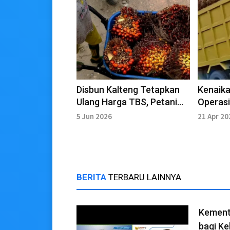
Disbun Kalteng Tetapkan
Kenaika
Ulang Harga TBS, Petani
Operasi
Diminta Waspada
Menjadi
5 Jun 2026
21 Apr 20
Penyimpangan
BERITA
TERBARU LAINNYA
Kemente
bagi K