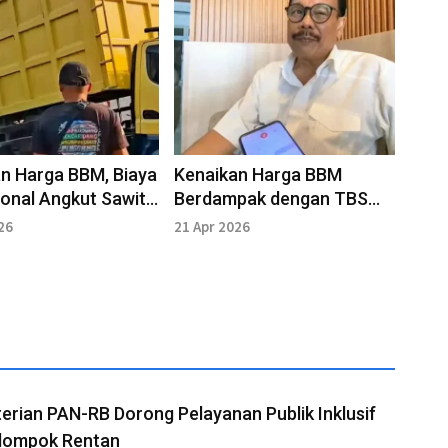
n Harga BBM, Biaya
Kenaikan Harga BBM
onal Angkut Sawit
Berdampak dengan TBS
 Mahal
Sawit, Perusahaan Takut
26
21 Apr 2026
Membeli
rian PAN-RB Dorong Pelayanan Publik Inklusif
elompok Rentan