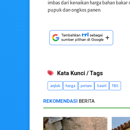
imbas dari kenaikan harga bahan bakar
pupuk dan ongkos panen.
Kata Kunci / Tags
anjlok
harga
petani
Sawit
TBS
REKOMENDASI
BERITA