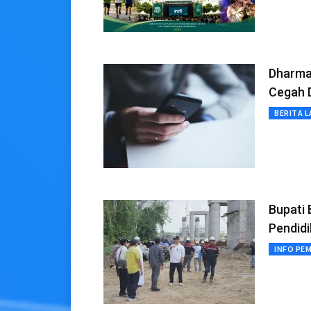
Dharma
Cegah D
BERITA L
Bupati 
Pendid
INFO PE