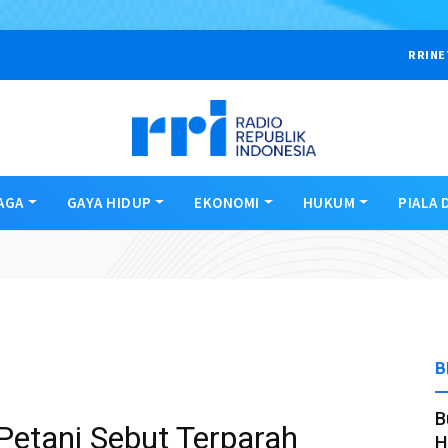
RRINE
AGA
GAYA HIDUP
EKONOMI
HUKUM
PIALA 
B
B
Petani Sebut Terparah
H