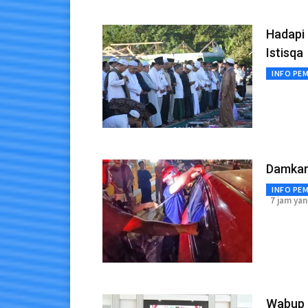
Hadapi 
Istisqa
INFO PE
Damkar 
INFO PE
7 jam yan
Wabup 