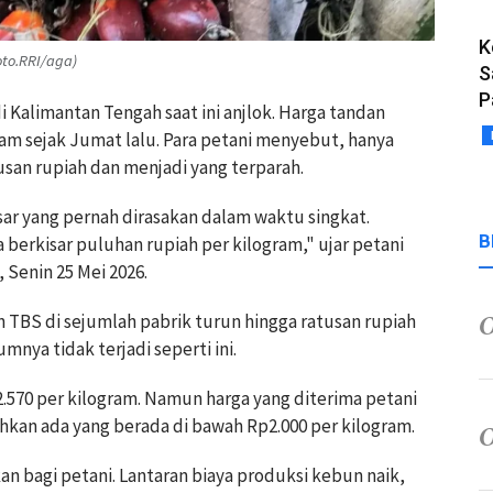
K
oto.RRI/aga)
S
P
di Kalimantan Tengah saat ini anjlok. Harga tandan
jam sejak Jumat lalu. Para petani menyebut, hanya
usan rupiah dan menjadi yang terparah.
esar yang pernah dirasakan dalam waktu singkat.
B
berkisar puluhan rupiah per kilogram," ujar petani
 Senin 25 Mei 2026.
n TBS di sejumlah pabrik turun hingga ratusan rupiah
mnya tidak terjadi seperti ini.
p2.570 per kilogram. Namun harga yang diterima petani
hkan ada yang berada di bawah Rp2.000 per kilogram.
an bagi petani. Lantaran biaya produksi kebun naik,