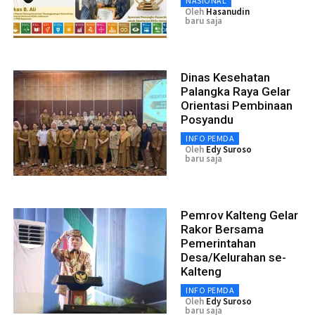
NASIONAL
Oleh
Hasanudin
baru saja
Dinas Kesehatan
Palangka Raya Gelar
Orientasi Pembinaan
Posyandu
INFO PEMDA
Oleh
Edy Suroso
baru saja
Pemrov Kalteng Gelar
Rakor Bersama
Pemerintahan
Desa/Kelurahan se-
Kalteng
INFO PEMDA
Oleh
Edy Suroso
baru saja