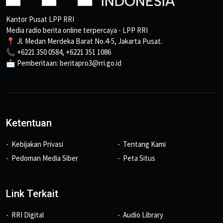
Kantor Pusat LPP RRI
Media radio berita online terpercaya - LPP RRI
📍 Jl. Medan Merdeka Barat No.4-5, Jakarta Pusat.
📞 +6221 350 0584, +6221 351 1086
📩 Pemberitaan: beritapro3@rri.go.id
Ketentuan
Kebijakan Privasi
Tentang Kami
Pedoman Media Siber
Peta Situs
Link Terkait
RRI Digital
Audio Library