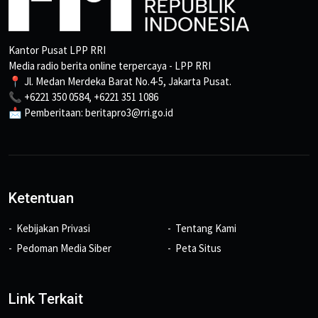
Kantor Pusat LPP RRI
Media radio berita online terpercaya - LPP RRI
📍 Jl. Medan Merdeka Barat No.4-5, Jakarta Pusat.
📞 +6221 350 0584, +6221 351 1086
📩 Pemberitaan: beritapro3@rri.go.id
Ketentuan
Kebijakan Privasi
Tentang Kami
Pedoman Media Siber
Peta Situs
Link Terkait