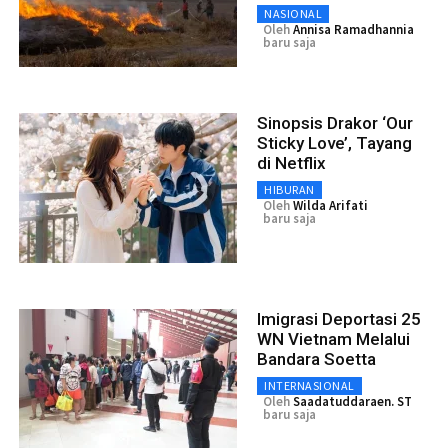
NASIONAL
Oleh
Annisa Ramadhannia
baru saja
Sinopsis Drakor ‘Our
Sticky Love’, Tayang
di Netflix
HIBURAN
Oleh
Wilda Arifati
baru saja
Imigrasi Deportasi 25
WN Vietnam Melalui
Bandara Soetta
INTERNASIONAL
Oleh
Saadatuddaraen. ST
baru saja