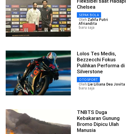
Fleksibel saat Hadapi
Chelsea
SEPAK BOLA
Oleh
Zahfa Putri
Afriandita
baru saja
Lolos Tes Medis,
Bezzecchi Fokus
Pulihkan Performa di
Silverstone
OTOSPORT
Oleh
Lie Liliana Dea Jovita
baru saja
TNBTS Duga
Kebakaran Gunung
Bromo Dipicu Ulah
Manusia