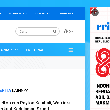
×
T
STREAMING
RRIDIGITAL
RRINEWS
ID
DUNIA 2026
EDITORIAL
ERITA
LAINNYA
elton dan Payton Kembali, Warriors
erkuat Kedalaman Skuad