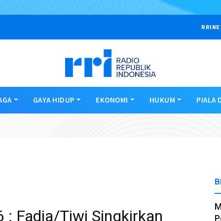
RRINE
AGA
GAYA HIDUP
EKONOMI
HUKUM
PIALA 
B
M
 : Fadia/Tiwi Singkirkan
P