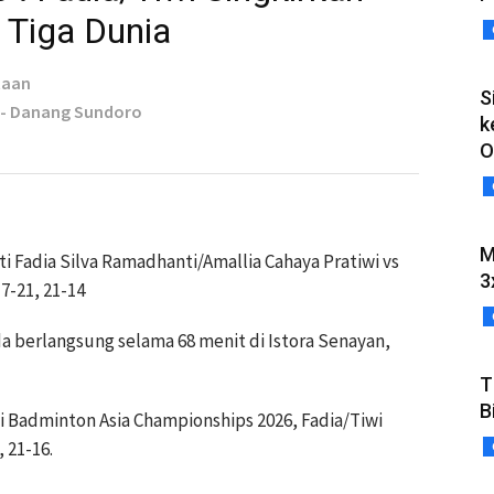
 Tiga Dunia
taan
S
 - Danang Sundoro
k
O
M
iti Fadia Silva Ramadhanti/Amallia Cahaya Pratiwi vs
3
7-21, 21-14
a berlangsung selama 68 menit di Istora Senayan,
T
B
Badminton Asia Championships 2026, Fadia/Tiwi
 21-16.