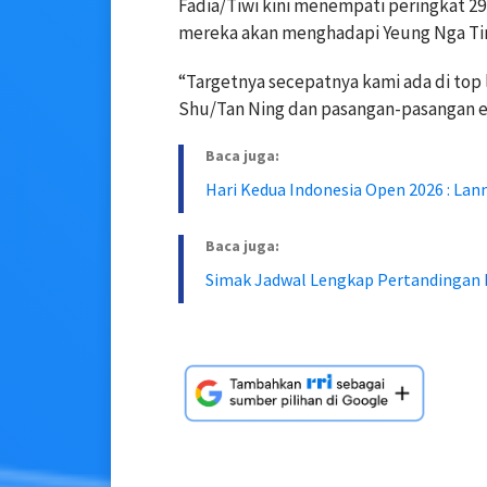
Fadia/Tiwi kini menempati peringkat 29
mereka akan menghadapi Yeung Nga Tin
“Targetnya secepatnya kami ada di top 
Shu/Tan Ning dan pasangan-pasangan eli
Baca juga:
Hari Kedua Indonesia Open 2026 : Lan
Baca juga:
Simak Jadwal Lengkap Pertandingan 