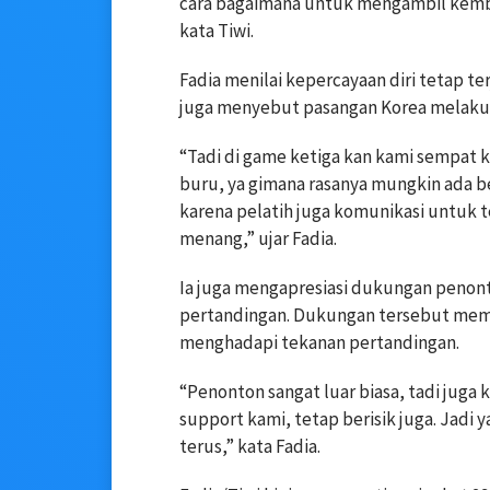
cara bagaimana untuk mengambil kemba
kata Tiwi.
Fadia menilai kepercayaan diri tetap te
juga menyebut pasangan Korea melakuk
“Tadi di game ketiga kan kami sempat 
buru, ya gimana rasanya mungkin ada 
karena pelatih juga komunikasi untuk te
menang,” ujar Fadia.
Ia juga mengapresiasi dukungan penon
pertandingan. Dukungan tersebut memb
menghadapi tekanan pertandingan.
“Penonton sangat luar biasa, tadi juga
support kami, tetap berisik juga. Jadi
terus,” kata Fadia.