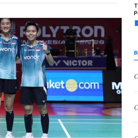
T
P
B