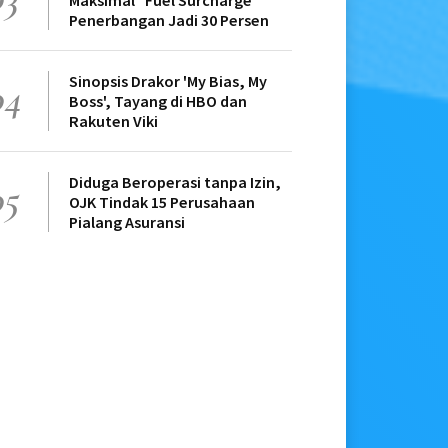
Maksimal "Fuel Surcharge"
Penerbangan Jadi 30 Persen
Sinopsis Drakor 'My Bias, My
04
Boss', Tayang di HBO dan
Rakuten Viki
Diduga Beroperasi tanpa Izin,
05
OJK Tindak 15 Perusahaan
Pialang Asuransi