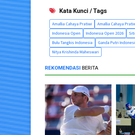
Kata Kunci / Tags
Amallia Cahaya Pratiwi
Amallia Cahaya Pratiw
Indonesia Open
Indonesia Open 2026
Sit
Bulu Tangkis Indonesia
Ganda Putri Indones
Nitya Krishinda Maheswari
REKOMENDASI
BERITA