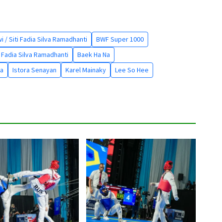
i / Siti Fadia Silva Ramadhanti
BWF Super 1000
i Fadia Silva Ramadhanti
Baek Ha Na
ia
Istora Senayan
Karel Mainaky
Lee So Hee