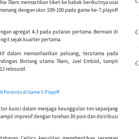
phia 76ers memastikan tiket ke babak berikutnya usai
menang dengan skor 109-100 pada game ke-7 playoff
ngan agregat 4-3 pada putaran pertama. Bermain di
ngit sejak kuarter pertama.
tif dalam memanfaatkan peluang, terutama pada
dingan. Bintang utama 76ers, Joel Embiid, tampil
12 rebound.
i Penentu di Game 5 Playoff
aktor kunci dalam menjaga keunggulan tim sepanjang
tampil impresif dengan torehan 30 poin dan distribusi
tahanan Celtics kesulitan menghentikan serangan