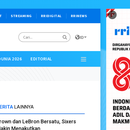
×
T
STREAMING
RRIDIGITAL
RRINEWS
ID
DUNIA 2026
EDITORIAL
ERITA
LAINNYA
rown dan LeBron Bersatu, Sixers
akin Menakutkan