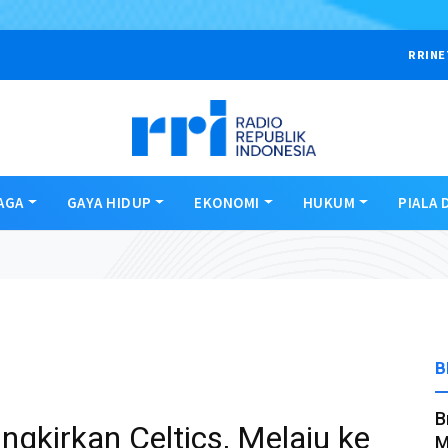
RRINE
AGA
GAYA HIDUP
EKONOMI
HUKUM
PIALA 
B
B
ingkirkan Celtics, Melaju ke
M