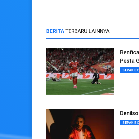
BERITA
TERBARU LAINNYA
Benfica
Pesta G
SEPAK B
Denilso
SEPAK B