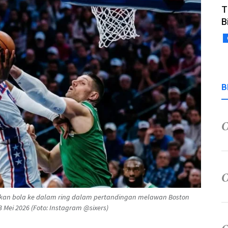
T
B
B
sukan bola ke dalam ring dalam pertandingan melawan Boston
 Mei 2026 (Foto: Instagram @sixers)