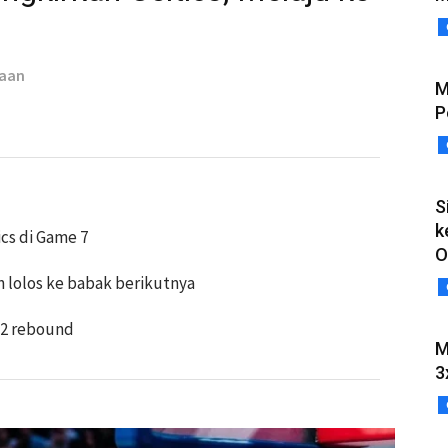
taan
M
P
S
k
ics di Game 7
O
n lolos ke babak berikutnya
12 rebound
M
3