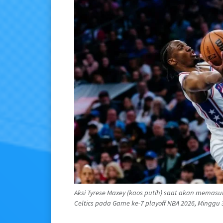
Aksi Tyrese Maxey (kaos putih) saat akan mema
Celtics pada Game ke-7 playoff NBA 2026, Minggu 3