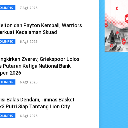
7 Agt 2026
OLIMPIK
elton dan Payton Kembali, Warriors
erkuat Kedalaman Skuad
6 Agt 2026
OLIMPIK
ingkirkan Zverev, Griekspoor Lolos
e Putaran Ketiga National Bank
pen 2026
6 Agt 2026
OLIMPIK
isi Balas Dendam,Timnas Basket
x3 Putri Siap Tantang Lion City
6 Agt 2026
OLIMPIK