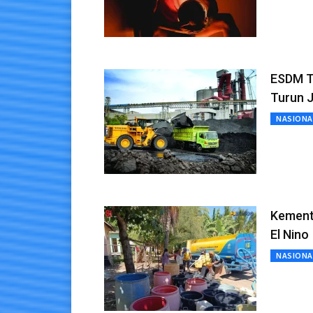
ESDM T
Turun J
NASIONA
Kemente
El Nino
NASIONA