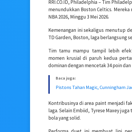
RRI.CO.ID, Philadelphia – Tim Philadel
menundukkan Boston Celtics. Mereka 
NBA 2026, Minggu 3 Mei 2026.
Kemenangan ini sekaligus menutup de
TD Garden, Boston, laga berlangsung se
Tim tamu mampu tampil lebih efek
momen krusial di paruh kedua pertan
dominan dengan mencetak 34 poin dan 
Baca juga:
Pistons Tahan Magic, Cunningham Jad
Kontribusinya di area paint menjadi f
laga. Selain Embiid, Tyrese Maxey juga 
bola yang solid.
Performa duet ini membuat lini per