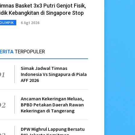
imnas Basket 3x3 Putri Genjot Fisik,
idik Kebangkitan di Singapore Stop
6 Agt 2026
OLIMPIK
ERITA
TERPOPULER
Simak Jadwal Timnas
01
Indonesia Vs Singapura di Piala
AFF 2026
Ancaman Kekeringan Meluas,
02
BPBD Petakan Daerah Rawan
Kekeringan di Tangerang
DPW Mighrul Lappung Bersatu
03