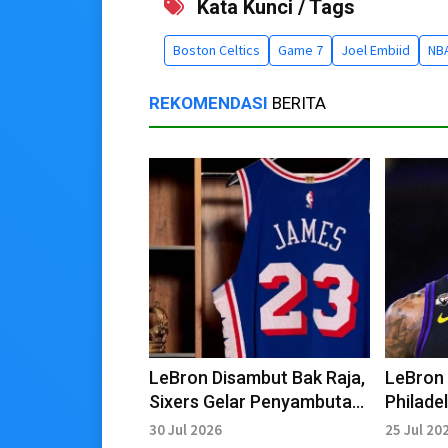
Kata Kunci / Tags
Boston Celtics
Game 7
Joel Embiid
NB
REKOMENDASI
BERITA
LeBron Disambut Bak Raja,
LeBron
Sixers Gelar Penyambutan
Philade
Istimewa
Selama
30 Jul 2026
25 Jul 20