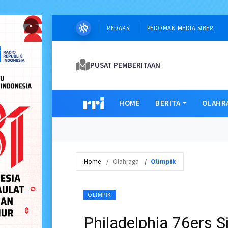
×
REDAKSI
PEDOMAN MEDIA SIBER
PUSAT PEMBERITAAN
HOME
BERITA
OLAHR
Home
Olahraga
Olimpik
OLIMPIK
Philadelphia 76ers S