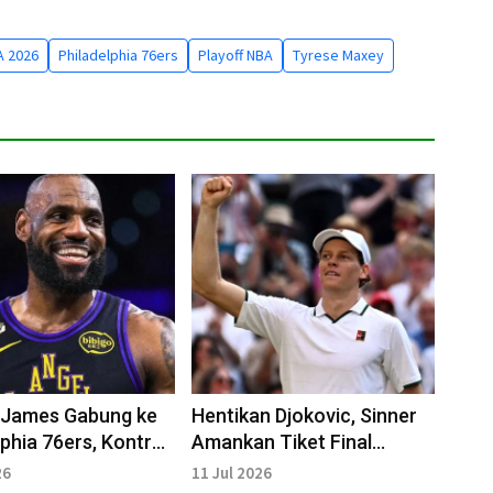
A 2026
Philadelphia 76ers
Playoff NBA
Tyrese Maxey
 James Gabung ke
Hentikan Djokovic, Sinner
lphia 76ers, Kontrak
Amankan Tiket Final
 Dua Tahun
Wimbledon 2026
26
11 Jul 2026