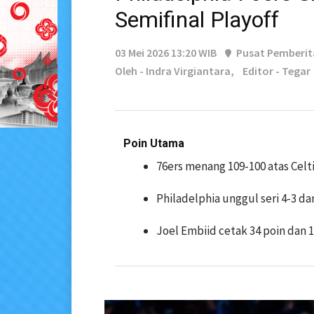
Semifinal Playoff
03 Mei 2026 13:20 WIB
Pusat Pemberi
Oleh - Indra Virgiantara,
Editor - Tegar
Poin Utama
76ers menang 109-100 atas Celt
Philadelphia unggul seri 4-3 da
Joel Embiid cetak 34 poin dan 