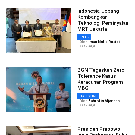
Indonesia-Jepang
Kembangkan
Teknologi Persinyalan
MRT Jakarta
IPTEK
Oleh
Iman Mulia Rosidi
baru saja
BGN Tegaskan Zero
Tolerance Kasus
Keracunan Program
MBG
NASIONAL
Oleh
Zahrotin Aljannah
baru saja
Presiden Prabowo
Ingin Perbaharui Buku