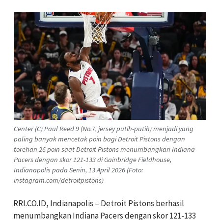
Center (C) Paul Reed 9 (No.7, jersey putih-putih) menjadi yang
paling banyak mencetak poin bagi Detroit Pistons dengan
torehan 26 poin saat Detroit Pistons menumbangkan Indiana
Pacers dengan skor 121-133 di Gainbridge Fieldhouse,
Indianapolis pada Senin, 13 April 2026 (Foto:
instagram.com/detroitpistons)
RRI.CO.ID, Indianapolis – Detroit Pistons berhasil
menumbangkan Indiana Pacers dengan skor 121-133