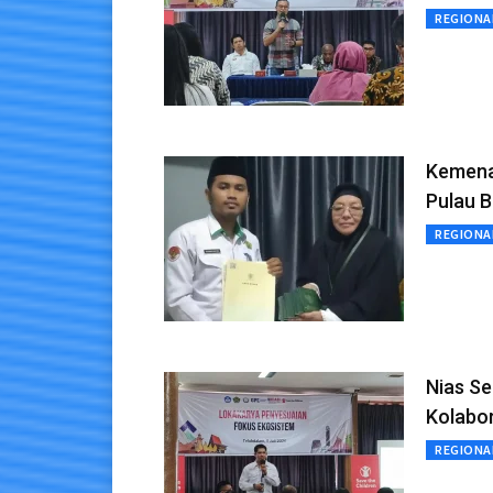
REGIONA
Kemenag
Pulau B
REGIONA
Nias Se
Kolabor
REGIONA