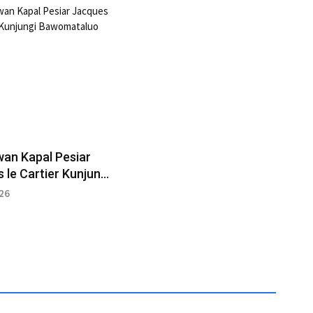
an Kapal Pesiar
 le Cartier Kunjungi
taluo
026