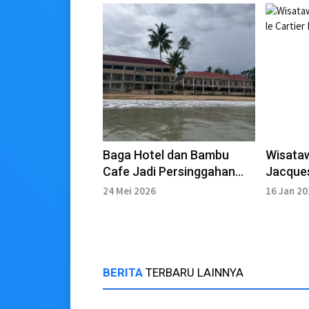
Baga Hotel dan Bambu
Wisataw
Cafe Jadi Persinggahan
Jacques
Wisatawan
Bawoma
24 Mei 2026
16 Jan 2
BERITA
TERBARU LAINNYA