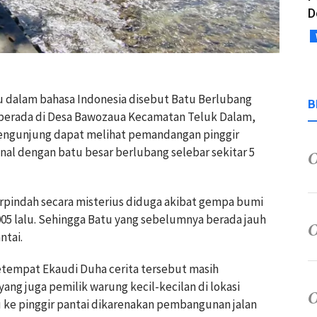
D
tau dalam bahasa Indonesia disebut Batu Berlubang
B
g berada di Desa Bawozaua Kecamatan Teluk Dalam,
 pengunjung dapat melihat pemandangan pinggir
nal dengan batu besar berlubang selebar sekitar 5
erpindah secara misterius diduga akibat gempa bumi
5 lalu. Sehingga Batu yang sebelumnya berada jauh
ntai.
tempat Ekaudi Duha cerita tersebut masih
ang juga pemilik warung kecil-kecilan di lokasi
u ke pinggir pantai dikarenakan pembangunan jalan