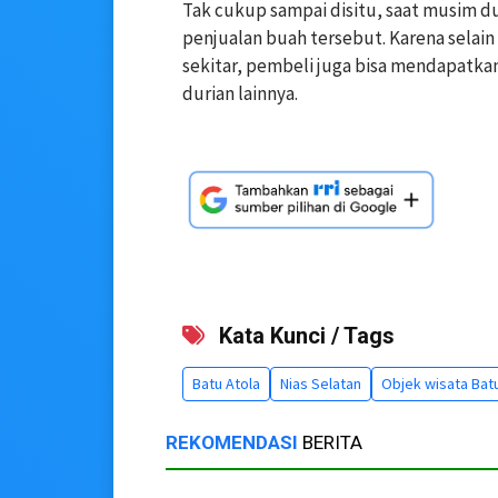
Tak cukup sampai disitu, saat musim duri
penjualan buah tersebut. Karena selain 
sekitar, pembeli juga bisa mendapatkan
durian lainnya.
Kata Kunci / Tags
Batu Atola
Nias Selatan
Objek wisata Batu
REKOMENDASI
BERITA