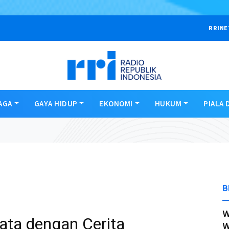
RRINE
AGA
GAYA HIDUP
EKONOMI
HUKUM
PIALA 
B
W
sata dengan Cerita
W