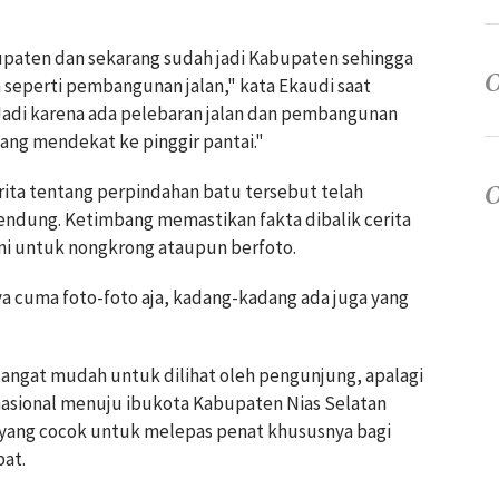
upaten dan sekarang sudah jadi Kabupaten sehingga
seperti pembangunan jalan," kata Ekaudi saat
 "Jadi karena ada pelebaran jalan dan pembangunan
ng mendekat ke pinggir pantai."
rita tentang perpindahan batu tersebut telah
bendung. Ketimbang memastikan fakta dibalik cerita
ni untuk nongkrong ataupun berfoto.
ya cuma foto-foto aja, kadang-kadang ada juga yang
a sangat mudah untuk dilihat oleh pengunjung, apalagi
 nasional menuju ibukota Kabupaten Nias Selatan
 yang cocok untuk melepas penat khususnya bagi
at.