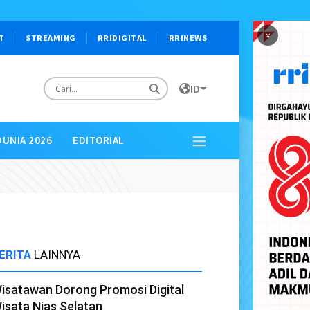
×
T
STREAMING
RRIDIGITAL
RRINEWS
ID
DUNIA 2026
EDITORIAL
ERITA
LAINNYA
isatawan Dorong Promosi Digital
isata Nias Selatan