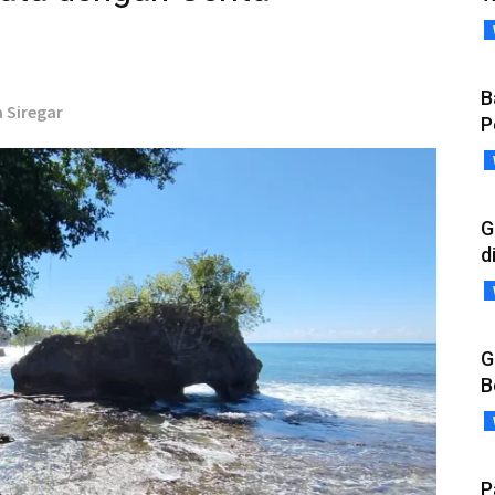
B
 Siregar
P
G
d
G
B
P