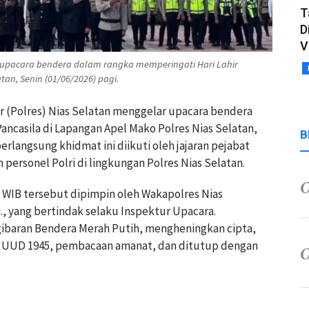
T
D
V
ar upacara bendera dalam rangka memperingati Hari Lahir
tan, Senin (01/06/2026) pagi.
sor (Polres) Nias Selatan menggelar upacara bendera
ancasila di Lapangan Apel Mako Polres Nias Selatan,
B
erlangsung khidmat ini diikuti oleh jajaran pejabat
 personel Polri di lingkungan Polres Nias Selatan.
0 WIB tersebut dipimpin oleh Wakapolres Nias
., yang bertindak selaku Inspektur Upacara.
gibaran Bendera Merah Putih, mengheningkan cipta,
 UUD 1945, pembacaan amanat, dan ditutup dengan