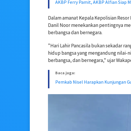
AKBP Ferry Pamit, AKBP Alfian Siap M
Dalam amanat Kepala Kepolisian Resor
Danil Noor menekankan pentingnya meng
berbangsa dan bernegara.
"Hari Lahir Pancasila bukan sekadar ra
hidup bangsa yang mengandung nilai-ni
berbangsa, dan bernegara," ujar Wakap
Baca juga:
Pemkab Nisel Harapkan Kunjungan Gu