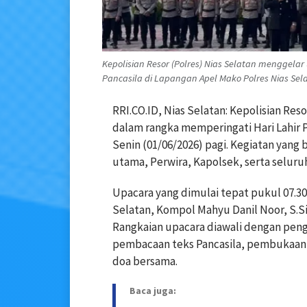
Kepolisian Resor (Polres) Nias Selatan menggel
Pancasila di Lapangan Apel Mako Polres Nias Sela
RRI.CO.ID, Nias Selatan: Kepolisian Re
dalam rangka memperingati Hari Lahir P
Senin (01/06/2026) pagi. Kegiatan yang b
utama, Perwira, Kapolsek, serta seluruh
Upacara yang dimulai tepat pukul 07.3
Selatan, Kompol Mahyu Danil Noor, S.Si
Rangkaian upacara diawali dengan pen
pembacaan teks Pancasila, pembukaan
doa bersama.
Baca juga: