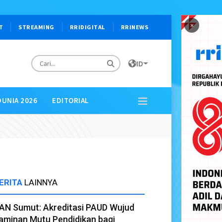
×
T
STREAMING
RRIDIGITAL
RRINEWS
ID
DUNIA 2026
EDITORIAL
ERITA
LAINNYA
AN Sumut: Akreditasi PAUD Wujud
aminan Mutu Pendidikan bagi