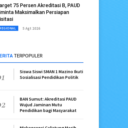
arget 75 Persen Akreditasi B, PAUD
iminta Maksimalkan Persiapan
isitasi
5 Agt 2026
REGIONAL
ERITA
TERPOPULER
Siswa Siswi SMAN 1 Mazino Ikuti
01
Sosialisasi Pendidikan Politik
BAN Sumut: Akreditasi PAUD
02
Wujud Jaminan Mutu
Pendidikan bagi Masyarakat
Miskonsepsi Calistung Masih