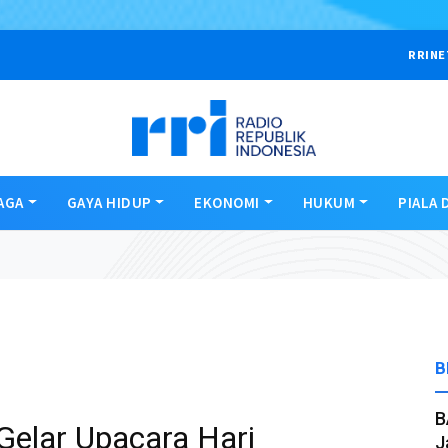
RRINE
AGA
GAYA HIDUP
EKONOMI
HUKUM
PIALA 
B
B
Gelar Upacara Hari
J