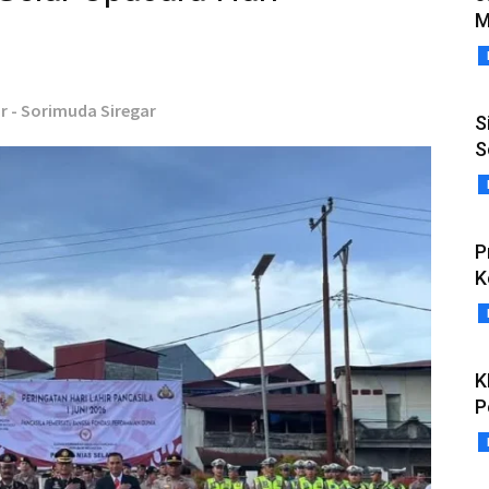
M
r - Sorimuda Siregar
S
S
P
K
K
P