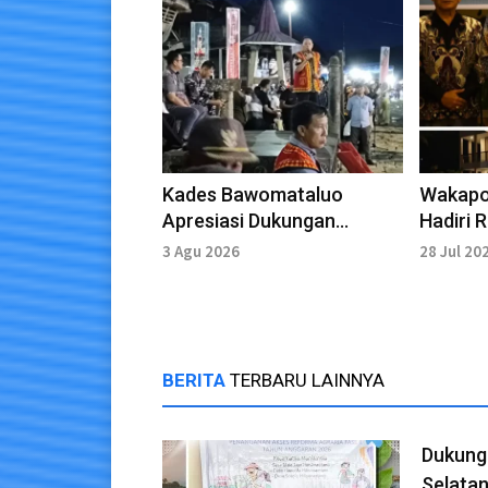
Kades Bawomataluo
Wakapol
Apresiasi Dukungan
Hadiri
Pemerintah Terhadap
Menter
3 Agu 2026
28 Jul 20
Bawomataluo Expo
BERITA
TERBARU LAINNYA
Dukung
Selatan