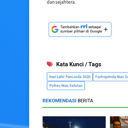
dan sejahtera.
Kata Kunci / Tags
Hari Lahir Pancasila 2026
Forkopimda Nias S
Polres Nias Selatan
REKOMENDASI
BERITA