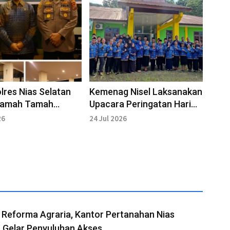
res Nias Selatan
Kemenag Nisel Laksanakan
 Ramah Tamah
Upacara Peringatan Hari
i Kebudayaan
Anak ke-42
26
24 Jul 2026
 Reforma Agraria, Kantor Pertanahan Nias
 Gelar Penyuluhan Akses