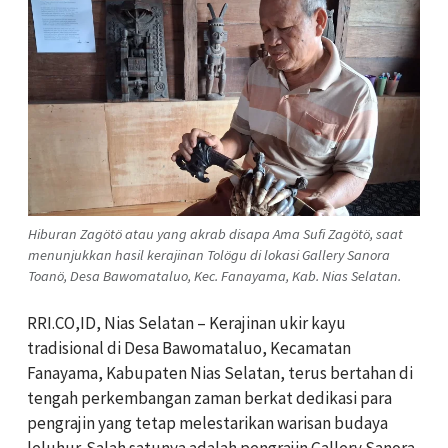
Hiburan Zagötö atau yang akrab disapa Ama Sufi Zagötö, saat
menunjukkan hasil kerajinan Tolögu di lokasi Gallery Sanora
Toanö, Desa Bawomataluo, Kec. Fanayama, Kab. Nias Selatan.
RRI.CO,ID, Nias Selatan – Kerajinan ukir kayu
tradisional di Desa Bawomataluo, Kecamatan
Fanayama, Kabupaten Nias Selatan, terus bertahan di
tengah perkembangan zaman berkat dedikasi para
pengrajin yang tetap melestarikan warisan budaya
leluhur. Salah satunya adalah pengrajin Gallery Sanora