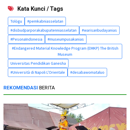
Kata Kunci / Tags
Tolögu
#pemkabniasselatan
#disbudparporakabupatenniasselatan
#warisanbudayanias
#PesonaIndonesia
#museumpusakanias
#Endangered Material Knowledge Program (EMKP) The British
Museum
Universitas Pendidikan Ganesha
#Università di Napoli L'Orientale
#desabawomataluo
REKOMENDASI
BERITA