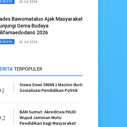
28 Jul 2026
BUDAYA
ades Bawomataluo Ajak Masyarakat
unjungi Gema Budaya
ilifamaedodanö 2026
26 Jul 2026
BUDAYA
ERITA
TERPOPULER
Siswa Siswi SMAN 1 Mazino Ikuti
01
Sosialisasi Pendidikan Politik
BAN Sumut: Akreditasi PAUD
02
Wujud Jaminan Mutu
Pendidikan bagi Masyarakat