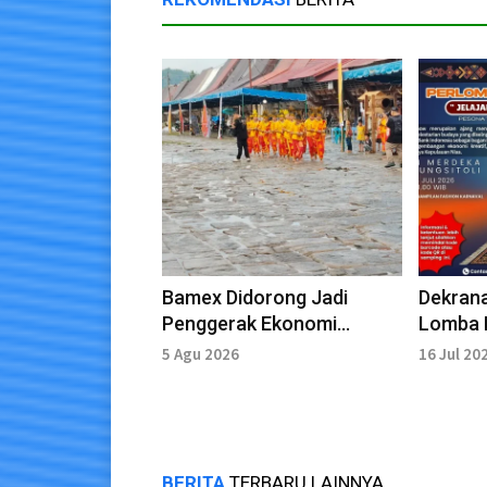
Bamex Didorong Jadi
Dekrana
Penggerak Ekonomi
Lomba 
Masyarakat Melalui Budaya
Bertem
5 Agu 2026
16 Jul 20
dan Pariwisata
BERITA
TERBARU LAINNYA