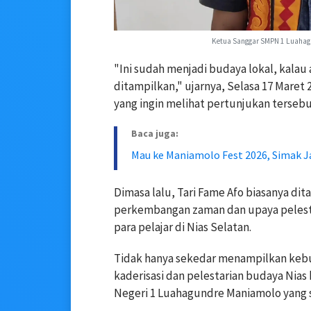
Ketua Sanggar SMPN 1 Luahagu
"Ini sudah menjadi budaya lokal, kalau a
ditampilkan," ujarnya, Selasa 17 Maret
yang ingin melihat pertunjukan tersebu
Baca juga:
Mau ke Maniamolo Fest 2026, Simak J
Dimasa lalu, Tari Fame Afo biasanya di
perkembangan zaman dan upaya pelestari
para pelajar di Nias Selatan.
Tidak hanya sekedar menampilkan kebud
kaderisasi dan pelestarian budaya Nias
Negeri 1 Luahagundre Maniamolo yang s