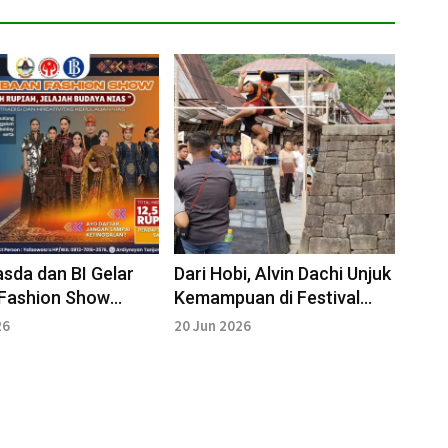
sda dan BI Gelar
Dari Hobi, Alvin Dachi Unjuk
Fashion Show
Kemampuan di Festival
a Budaya Nias
Lompat Batu Maniamolo
26
20 Jun 2026
Fest 2026