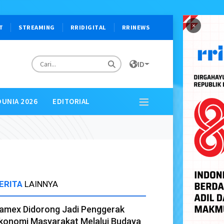
×
T
STREAMING
RRIDIGITAL
RRINEWS
ID
DUNIA 2026
EDITORIAL
ERITA
LAINNYA
amex Didorong Jadi Penggerak
konomi Masyarakat Melalui Budaya