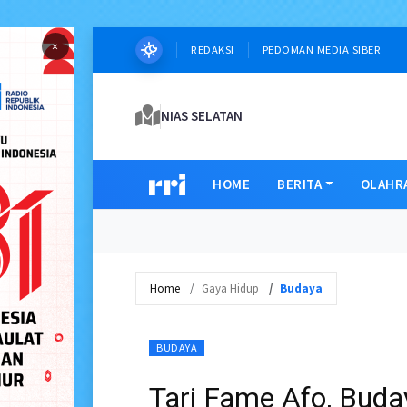
×
REDAKSI
PEDOMAN MEDIA SIBER
NIAS SELATAN
HOME
BERITA
OLAHR
Home
Gaya Hidup
Budaya
BUDAYA
Tari Fame Afo, Bud