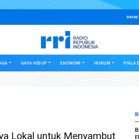
RRINE
AGA
GAYA HIDUP
EKONOMI
HUKUM
PIALA 
B
B
aya Lokal untuk Menyambut
E