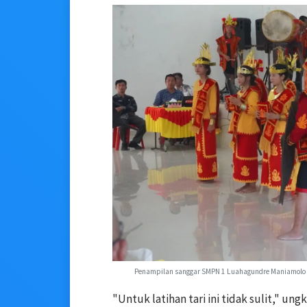
Penampilan sanggar SMPN 1 Luahagundre Maniamolo p
"Untuk latihan tari ini tidak sulit," u