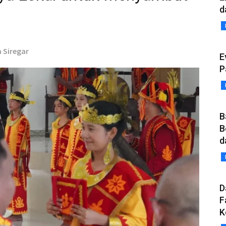
d
 Siregar
E
P
B
B
d
D
F
K