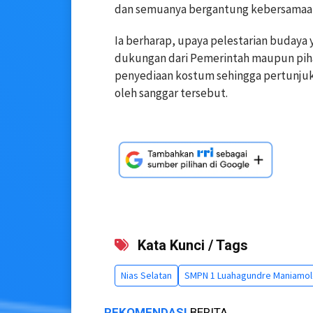
dan semuanya bergantung kebersamaan
Ia berharap, upaya pelestarian budaya
dukungan dari Pemerintah maupun piha
penyediaan kostum sehingga pertunjuk
oleh sanggar tersebut.
Kata Kunci / Tags
Nias Selatan
SMPN 1 Luahagundre Maniamo
REKOMENDASI
BERITA