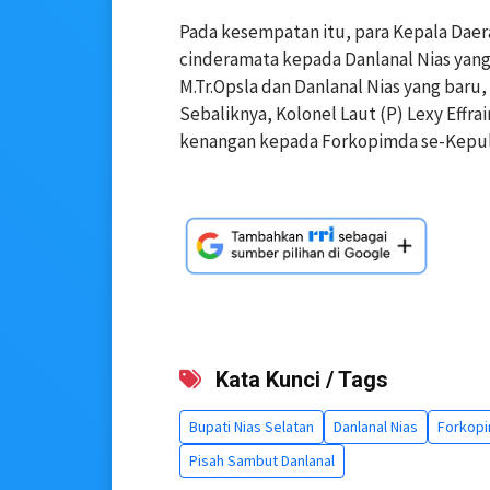
Pada kesempatan itu, para Kepala Dae
cinderamata kepada Danlanal Nias yang 
M.Tr.Opsla dan Danlanal Nias yang baru,
Sebaliknya, Kolonel Laut (P) Lexy Effr
kenangan kepada Forkopimda se-Kepul
Kata Kunci / Tags
Bupati Nias Selatan
Danlanal Nias
Forkopi
Pisah Sambut Danlanal