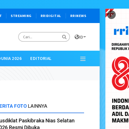
×
T
STREAMING
RRIDIGITAL
RRINEWS
ID
DUNIA 2026
EDITORIAL
ERITA FOTO
LAINNYA
usdiklat Paskibraka Nias Selatan
026 Resmi Dibuka