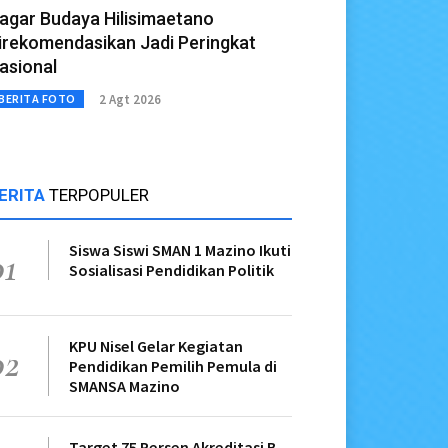
agar Budaya Hilisimaetano
irekomendasikan Jadi Peringkat
asional
2 Agt 2026
BERITA FOTO
ERITA
TERPOPULER
Siswa Siswi SMAN 1 Mazino Ikuti
01
Sosialisasi Pendidikan Politik
KPU Nisel Gelar Kegiatan
02
Pendidikan Pemilih Pemula di
SMANSA Mazino
Target 75 Persen Akreditasi B,