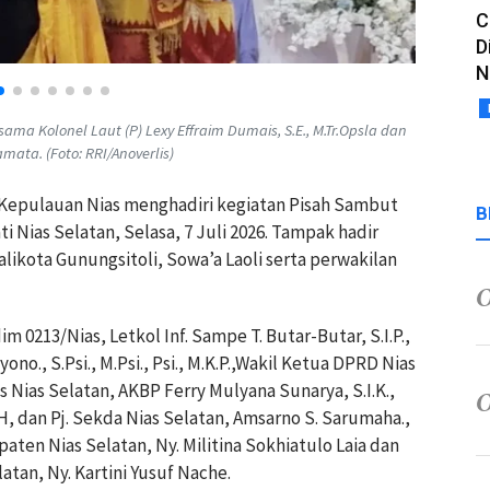
C
D
N
sama Kolonel Laut (P) Lexy Effraim Dumais, S.E., M.Tr.Opsla dan
ata. (Foto: RRI/Anoverlis)
-Kepulauan Nias menghadiri kegiatan Pisah Sambut
B
i Nias Selatan, Selasa, 7 Juli 2026. Tampak hadir
alikota Gunungsitoli, Sowa’a Laoli serta perwakilan
im 0213/Nias, Letkol Inf. Sampe T. Butar-Butar, S.I.P.,
o., S.Psi., M.Psi., Psi., M.K.P.,Wakil Ketua DPRD Nias
Nias Selatan, AKBP Ferry Mulyana Sunarya, S.I.K.,
SH, dan Pj. Sekda Nias Selatan, Amsarno S. Sarumaha.,
en Nias Selatan, Ny. Militina Sokhiatulo Laia dan
tan, Ny. Kartini Yusuf Nache.