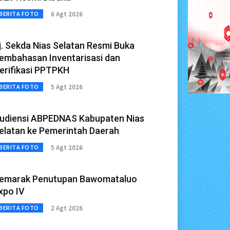
6 Agt 2026
BERITA FOTO
j. Sekda Nias Selatan Resmi Buka
embahasan Inventarisasi dan
erifikasi PPTPKH
5 Agt 2026
BERITA FOTO
udiensi ABPEDNAS Kabupaten Nias
elatan ke Pemerintah Daerah
5 Agt 2026
BERITA FOTO
emarak Penutupan Bawomataluo
xpo IV
2 Agt 2026
BERITA FOTO