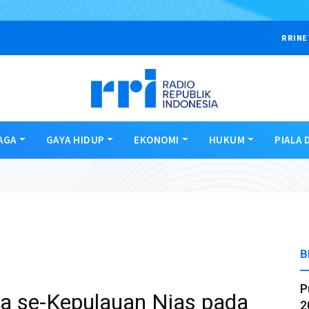
RRINE
AGA
GAYA HIDUP
EKONOMI
HUKUM
PIALA 
B
P
da se-Kepulauan Nias pada
2