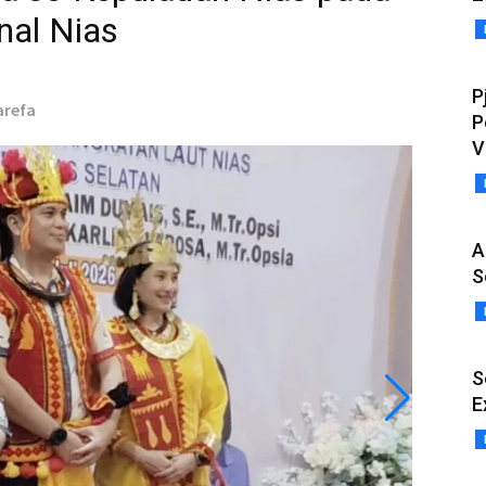
nal Nias
P
arefa
P
V
A
S
S
E