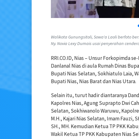
Walikota Gunungsitoli, Sowa'a Laoli berfoto ber
Ny. Novia Lexy Dumais usai penyerahan cenderam
RRI.CO.ID, Nias – Unsur Forkopimda se
Danlanal Nias di aula Rumah Dinas Bupat
Bupati Nias Selatan, Sokhiatulo Laia, W
Bupati Nias, Nias Barat dan Nias Utara.
Selain itu, turut hadir diantaranya Dand
Kapolres Nias, Agung Suprapto Dwi Cahyon
Selatan, Sokhiwanolo Waruwu, Kapolres 
M.H., Kajari Nias Selatan, Imam Fauzi, 
SH., MH. Kemudian Ketua TP PKK Kabupat
Wakil Ketua TP PKK Kabupaten Nias Sela