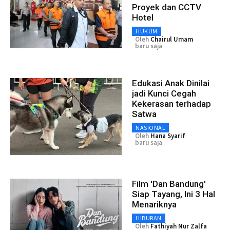
Proyek dan CCTV
Hotel
HUKUM
Oleh
Chairul Umam
baru saja
Edukasi Anak Dinilai
jadi Kunci Cegah
Kekerasan terhadap
Satwa
NASIONAL
Oleh
Hana Syarif
baru saja
Film 'Dan Bandung'
Siap Tayang, Ini 3 Hal
Menariknya
HIBURAN
Oleh
Fathiyah Nur Zalfa