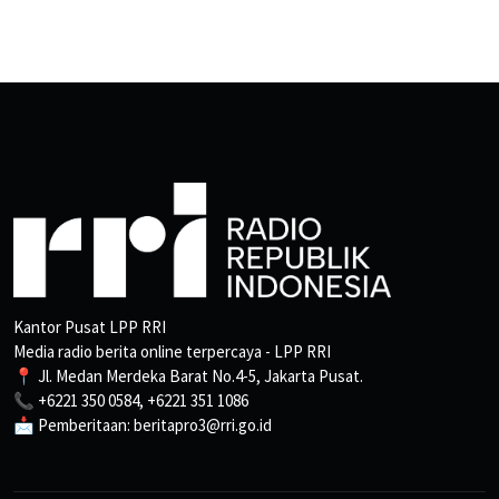
Kantor Pusat LPP RRI
Media radio berita online terpercaya - LPP RRI
📍 Jl. Medan Merdeka Barat No.4-5, Jakarta Pusat.
📞 +6221 350 0584, +6221 351 1086
📩 Pemberitaan: beritapro3@rri.go.id