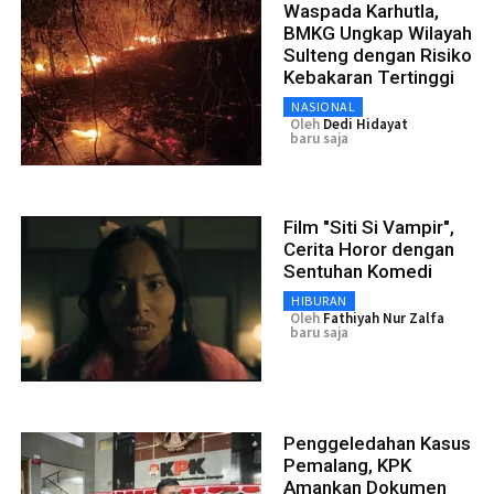
Waspada Karhutla,
BMKG Ungkap Wilayah
Sulteng dengan Risiko
Kebakaran Tertinggi
NASIONAL
Oleh
Dedi Hidayat
baru saja
Film "Siti Si Vampir",
Cerita Horor dengan
Sentuhan Komedi
HIBURAN
Oleh
Fathiyah Nur Zalfa
baru saja
Penggeledahan Kasus
Pemalang, KPK
Amankan Dokumen