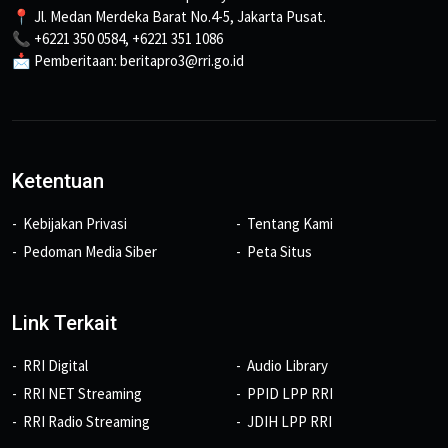
📍 Jl. Medan Merdeka Barat No.4-5, Jakarta Pusat.
📞 +6221 350 0584, +6221 351 1086
📩 Pemberitaan: beritapro3@rri.go.id
Ketentuan
Kebijakan Privasi
Tentang Kami
Pedoman Media Siber
Peta Situs
Link Terkait
RRI Digital
Audio Library
RRI NET Streaming
PPID LPP RRI
RRI Radio Streaming
JDIH LPP RRI