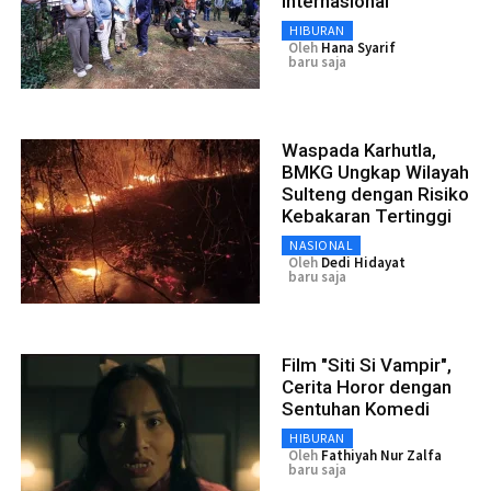
Internasional
HIBURAN
Oleh
Hana Syarif
baru saja
Waspada Karhutla,
BMKG Ungkap Wilayah
Sulteng dengan Risiko
Kebakaran Tertinggi
NASIONAL
Oleh
Dedi Hidayat
baru saja
Film "Siti Si Vampir",
Cerita Horor dengan
Sentuhan Komedi
HIBURAN
Oleh
Fathiyah Nur Zalfa
baru saja