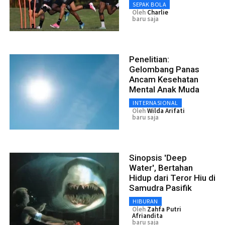
SEPAK BOLA
Oleh
Charlie
baru saja
Penelitian:
Gelombang Panas
Ancam Kesehatan
Mental Anak Muda
INTERNASIONAL
Oleh
Wilda Arifati
baru saja
Sinopsis 'Deep
Water', Bertahan
Hidup dari Teror Hiu di
Samudra Pasifik
HIBURAN
Oleh
Zahfa Putri
Afriandita
baru saja