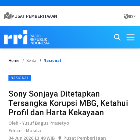
PUSAT PEMBERITAAAN
ID
Home
Berita
Nasional
NASIONAL
Sony Sonjaya Ditetapkan
Tersangka Korupsi MBG, Ketahui
Profil dan Harta Kekayaan
Oleh - Yusuf Bagus Prasetyo
Editor - Mosita
04 Jun 2026 13:49 WIB
Pusat Pemberitaan