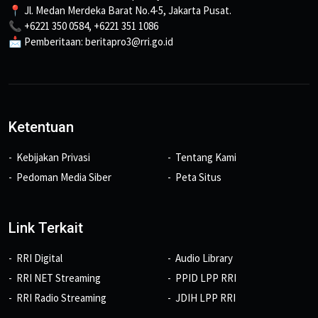
📍 Jl. Medan Merdeka Barat No.4-5, Jakarta Pusat.
📞 +6221 350 0584, +6221 351 1086
📩 Pemberitaan: beritapro3@rri.go.id
Ketentuan
Kebijakan Privasi
Tentang Kami
Pedoman Media Siber
Peta Situs
Link Terkait
RRI Digital
Audio Library
RRI NET Streaming
PPID LPP RRI
RRI Radio Streaming
JDIH LPP RRI