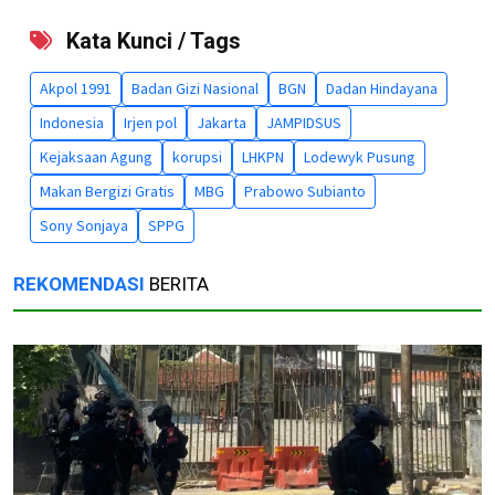
Kata Kunci / Tags
Akpol 1991
Badan Gizi Nasional
BGN
Dadan Hindayana
Indonesia
Irjen pol
Jakarta
JAMPIDSUS
Kejaksaan Agung
korupsi
LHKPN
Lodewyk Pusung
Makan Bergizi Gratis
MBG
Prabowo Subianto
Sony Sonjaya
SPPG
REKOMENDASI
BERITA