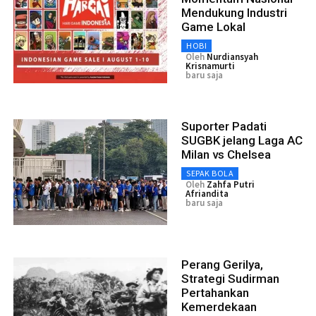
Mendukung Industri
Game Lokal
HOBI
Oleh
Nurdiansyah
Krisnamurti
baru saja
Suporter Padati
SUGBK jelang Laga AC
Milan vs Chelsea
SEPAK BOLA
Oleh
Zahfa Putri
Afriandita
baru saja
Perang Gerilya,
Strategi Sudirman
Pertahankan
Kemerdekaan