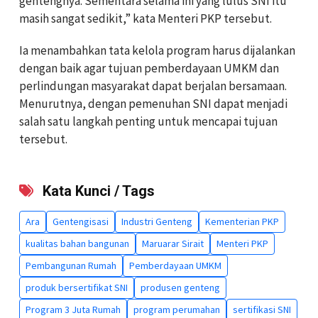
gentengnya. Sementara selama ini yang lulus SNI itu
masih sangat sedikit,” kata Menteri PKP tersebut.
Ia menambahkan tata kelola program harus dijalankan
dengan baik agar tujuan pemberdayaan UMKM dan
perlindungan masyarakat dapat berjalan bersamaan.
Menurutnya, dengan pemenuhan SNI dapat menjadi
salah satu langkah penting untuk mencapai tujuan
tersebut.
Kata Kunci / Tags
Ara
Gentengisasi
Industri Genteng
Kementerian PKP
kualitas bahan bangunan
Maruarar Sirait
Menteri PKP
Pembangunan Rumah
Pemberdayaan UMKM
produk bersertifikat SNI
produsen genteng
Program 3 Juta Rumah
program perumahan
sertifikasi SNI