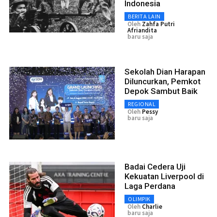
Indonesia
BERITA LAIN
Oleh
Zahfa Putri
Afriandita
baru saja
Sekolah Dian Harapan
Diluncurkan, Pemkot
Depok Sambut Baik
REGIONAL
Oleh
Pessy
baru saja
Badai Cedera Uji
Kekuatan Liverpool di
Laga Perdana
OLIMPIK
Oleh
Charlie
baru saja