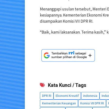
Menanggapi usulan tersebut, Menteri 
kesiapannya. Kementerian Ekonomi Kre
disampaikan Komisi VII DPR RI.
“Baik, kami laksanakan. Terima kasih,” 
Kata Kunci / Tags
DPR RI
Ekonomi Kreatif
indonesia
Indus
Kementerian Keuangan
Komisi VII DPR RI