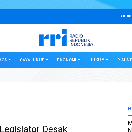
RRINE
AGA
GAYA HIDUP
EKONOMI
HUKUM
PIALA 
B
M
Legislator Desak
N