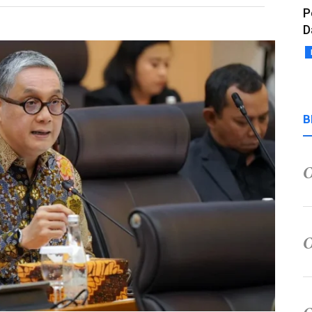
P
D
B