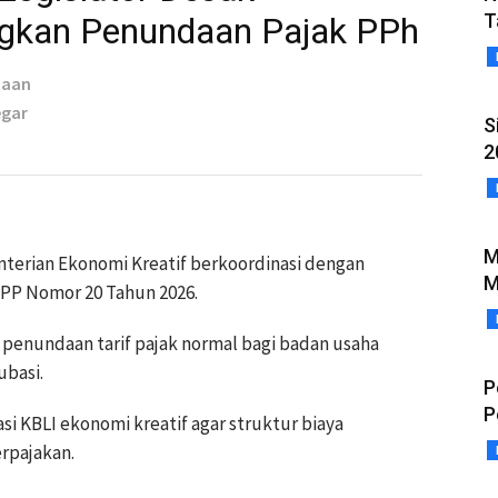
T
gkan Penundaan Pajak PPh
taan
egar
S
2
M
erian Ekonomi Kreatif berkoordinasi dengan
M
PP Nomor 20 Tahun 2026.
 penundaan tarif pajak normal bagi badan usaha
ubasi.
P
P
i KBLI ekonomi kreatif agar struktur biaya
erpajakan.