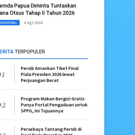
emda Papua Diminta Tuntaskan
ana Otsus Tahap II Tahun 2026
6 Agt 2026
NASIONAL
ERITA
TERPOPULER
Persib Amankan Tiket Final
01
Piala Presiden 2026 lewat
Perjuangan Berat
Program Makan Bergizi Gratis
02
Punya Portal Pengaduan untuk
SPPG, Ini Tujuannya
Persebaya Tantang Persib di
03