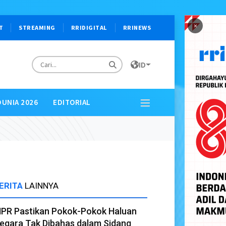
×
T
STREAMING
RRIDIGITAL
RRINEWS
ID
DUNIA 2026
EDITORIAL
ERITA
LAINNYA
PR Pastikan Pokok-Pokok Haluan
egara Tak Dibahas dalam Sidang