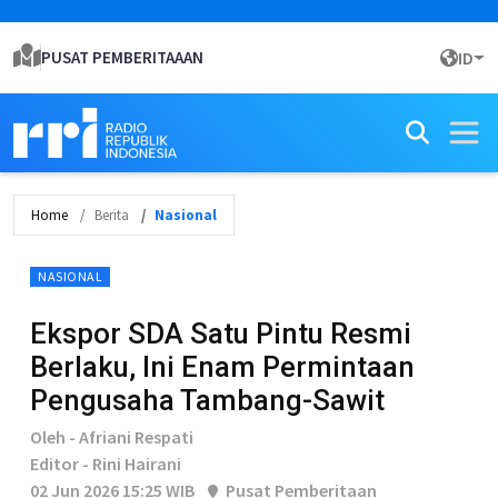
PUSAT PEMBERITAAAN
ID
Home
Berita
Nasional
NASIONAL
Ekspor SDA Satu Pintu Resmi
Berlaku, Ini Enam Permintaan
Pengusaha Tambang-Sawit
Oleh - Afriani Respati
Editor - Rini Hairani
02 Jun 2026 15:25 WIB
Pusat Pemberitaan