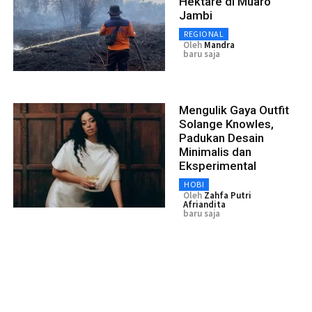
Hektare di Muaro
Jambi
REGIONAL
Oleh
Mandra
baru saja
Mengulik Gaya Outfit
Solange Knowles,
Padukan Desain
Minimalis dan
Eksperimental
HOBI
Oleh
Zahfa Putri
Afriandita
baru saja