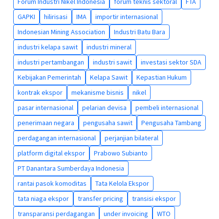
Forum Industri Nikel Indonesia
forum teknis sektoral
FTA
GAPKI
hilirisasi
IMA
importir internasional
Indonesian Mining Association
Industri Batu Bara
industri kelapa sawit
industri mineral
industri pertambangan
industri sawit
investasi sektor SDA
Kebijakan Pemerintah
Kelapa Sawit
Kepastian Hukum
kontrak ekspor
mekanisme bisnis
nikel
pasar internasional
pelarian devisa
pembeli internasional
penerimaan negara
pengusaha sawit
Pengusaha Tambang
perdagangan internasional
perjanjian bilateral
platform digital ekspor
Prabowo Subianto
PT Danantara Sumberdaya Indonesia
rantai pasok komoditas
Tata Kelola Ekspor
tata niaga ekspor
transfer pricing
transisi ekspor
transparansi perdagangan
under invoicing
WTO