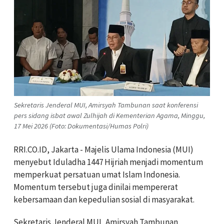
Sekretaris Jenderal MUI, Amirsyah Tambunan saat konferensi
pers sidang isbat awal Zulhijah di Kementerian Agama, Minggu,
17 Mei 2026 (Foto: Dokumentasi/Humas Polri)
RRI.CO.ID, Jakarta - Majelis Ulama Indonesia (MUI)
menyebut Iduladha 1447 Hijriah menjadi momentum
memperkuat persatuan umat Islam Indonesia.
Momentum tersebut juga dinilai mempererat
kebersamaan dan kepedulian sosial di masyarakat.
Sekretaris Jenderal MUI, Amirsyah Tambunan,