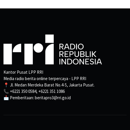
Kantor Pusat LPP RRI
Media radio berita online terpercaya - LPP RRI
📍 Jl. Medan Merdeka Barat No.4-5, Jakarta Pusat.
📞 +6221 350 0584, +6221 351 1086
📩 Pemberitaan: beritapro3@rri.go.id