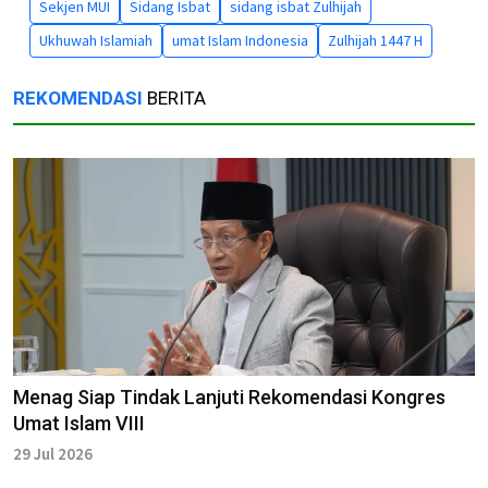
Sekjen MUI
Sidang Isbat
sidang isbat Zulhijah
Ukhuwah Islamiah
umat Islam Indonesia
Zulhijah 1447 H
REKOMENDASI
BERITA
Menag Siap Tindak Lanjuti Rekomendasi Kongres
Umat Islam VIII
29 Jul 2026