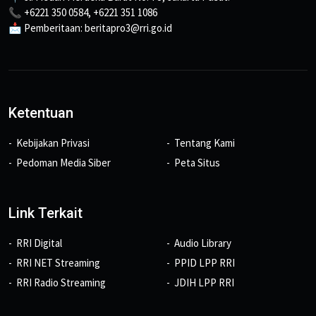
📞 +6221 350 0584, +6221 351 1086
📩 Pemberitaan: beritapro3@rri.go.id
Ketentuan
Kebijakan Privasi
Tentang Kami
Pedoman Media Siber
Peta Situs
Link Terkait
RRI Digital
Audio Library
RRI NET Streaming
PPID LPP RRI
RRI Radio Streaming
JDIH LPP RRI