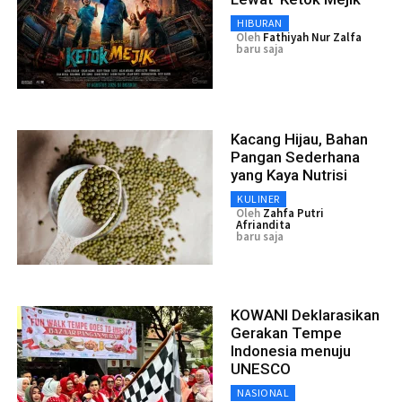
HIBURAN
Oleh
Fathiyah Nur Zalfa
baru saja
Kacang Hijau, Bahan
Pangan Sederhana
yang Kaya Nutrisi
KULINER
Oleh
Zahfa Putri
Afriandita
baru saja
KOWANI Deklarasikan
Gerakan Tempe
Indonesia menuju
UNESCO
NASIONAL