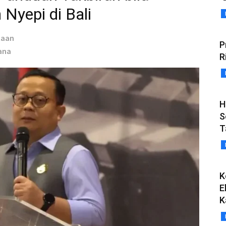
Nyepi di Bali
taan
P
ana
R
H
S
T
K
E
K