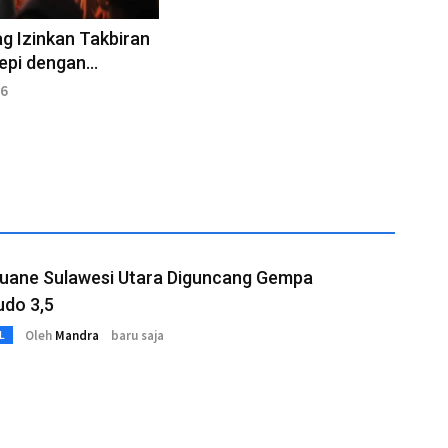
 Izinkan Takbiran
epi dengan
uran Waktu
26
uane Sulawesi Utara Diguncang Gempa
udo 3,5
Oleh
Mandra
baru saja
L