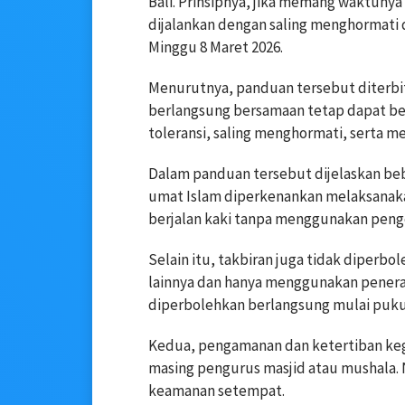
Bali. Prinsipnya, jika memang waktunya
dijalankan dengan saling menghormati d
Minggu 8 Maret 2026.
Menurutnya, panduan tersebut diterb
berlangsung bersamaan tetap dapat ber
toleransi, saling menghormati, serta m
Dalam panduan tersebut dijelaskan be
umat Islam diperkenankan melaksanaka
berjalan kaki tanpa menggunakan penge
Selain itu, takbiran juga tidak diper
lainnya dan hanya menggunakan penera
diperbolehkan berlangsung mulai pukul 
Kedua, pengamanan dan ketertiban keg
masing pengurus masjid atau mushala.
keamanan setempat.