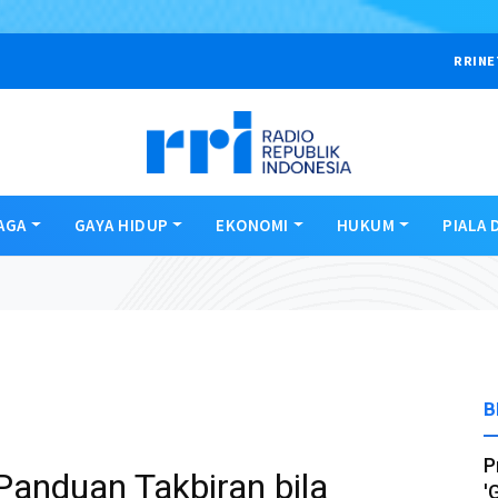
RRINE
AGA
GAYA HIDUP
EKONOMI
HUKUM
PIALA 
B
P
anduan Takbiran bila
'