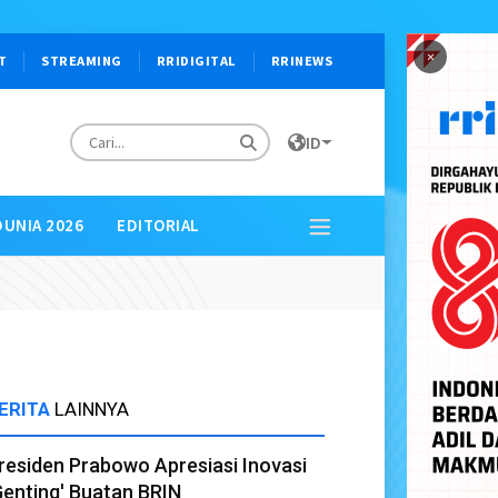
×
T
STREAMING
RRIDIGITAL
RRINEWS
ID
DUNIA 2026
EDITORIAL
ERITA
LAINNYA
residen Prabowo Apresiasi Inovasi
Genting' Buatan BRIN