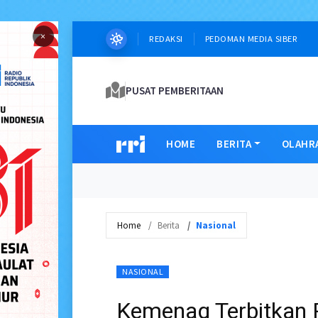
×
REDAKSI
PEDOMAN MEDIA SIBER
PUSAT PEMBERITAAN
HOME
BERITA
OLAHR
Home
Berita
Nasional
NASIONAL
Kemenag Terbitkan P