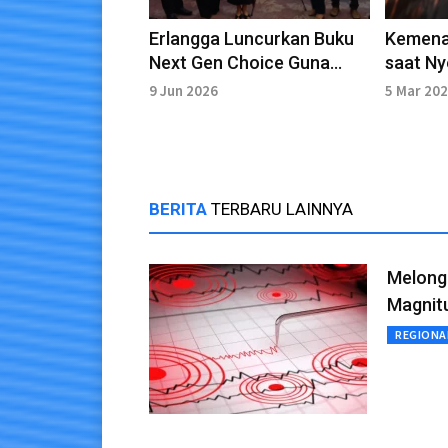
Erlangga Luncurkan Buku
Kemenag
Next Gen Choice Guna
saat Ny
Saingi Standar Global
Pengat
9 Jun 2026
5 Mar 20
BERITA
TERBARU LAINNYA
Melong
Magnit
REGIONA