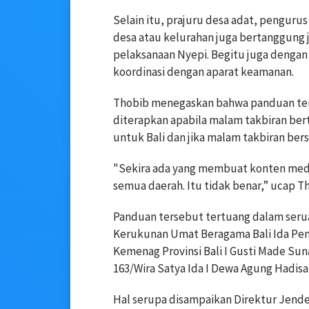
Selain itu, prajuru desa adat, pengurus
desa atau kelurahan juga bertanggung
pelaksanaan Nyepi. Begitu juga dengan 
koordinasi dengan aparat keamanan.
Thobib menegaskan bahwa panduan ters
diterapkan apabila malam takbiran ber
untuk Bali dan jika malam takbiran ber
"Sekira ada yang membuat konten medi
semua daerah. Itu tidak benar,” ucap
Panduan tersebut tertuang dalam seru
Kerukunan Umat Beragama Bali Ida Pen
Kemenag Provinsi Bali I Gusti Made Suna
163/Wira Satya Ida I Dewa Agung Hadisa
Hal serupa disampaikan Direktur Jende